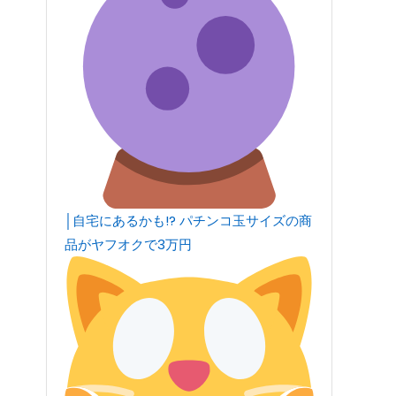
│自宅にあるかも!? パチンコ玉サイズの商
品がヤフオクで3万円