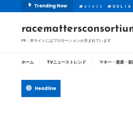
Skip
Trending Now
ｖｉｖｉｔ
ＳＯＬＩＡ
To
Content
racemattersconsortiu
PR：本サイトにはプロモーションが含まれています
ホーム
TVニューストレンド
マネー・資産・副
Headline