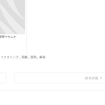
草野マサムネ
ファクタリング
,
競艇
,
競馬
,
麻雀
鈴木武蔵