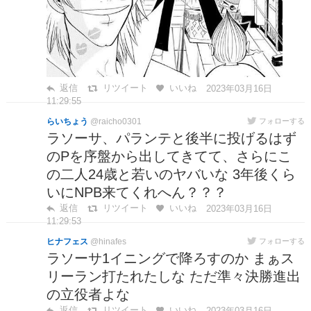
返信
リツイート
いいね
2023年03月16日
11:29:55
らいちょう
@raicho0301
フォローする
ラソーサ、パランテと後半に投げるはず
のPを序盤から出してきてて、さらにこ
の二人24歳と若いのヤバいな 3年後くら
いにNPB来てくれへん？？？
返信
リツイート
いいね
2023年03月16日
11:29:53
ヒナフェス
@hinafes
フォローする
ラソーサ1イニングで降ろすのか まぁス
リーラン打たれたしな ただ準々決勝進出
の立役者よな
返信
リツイート
いいね
2023年03月16日