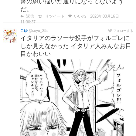
督の思い描いた通りになってないよう
だ。
返信
リツイート
いいね
2023年03月16日
11:30:37
こゆ
@coyu_25s
フォローする
イタリアのラソーサ投手がフォルゴレに
しか見えなかった イタリア人みんなお目
目かわいい