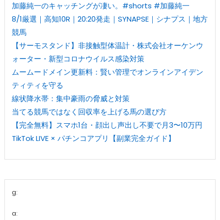
加藤純一のキャッチングが凄い。#shorts #加藤純一
8/1厳選｜高知10R｜20:20発走｜SYNAPSE｜シナプス｜地方
競馬
【サーモスタンド】非接触型体温計・株式会社オーケンウ
ォーター・新型コロナウイルス感染対策
ムームードメイン更新料：賢い管理でオンラインアイデン
ティティを守る
線状降水帯：集中豪雨の脅威と対策
当てる競馬ではなく回収率を上げる馬の選び方
【完全無料】スマホ1台・顔出し声出し不要で月3〜10万円
TikTok LIVE × パチンコアプリ【副業完全ガイド】
g:
a: