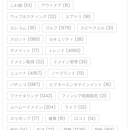
ふわ姫
(53)
アウトドア
(15)
ウェブホスティング
(22)
エアトリ
(18)
エレコム
(35)
ゴルフ
(1379)
スピークエル
(21)
スロット
(1383)
セキュリティ
(28)
デメリット
(17)
トレンド
(4060)
ドメイン取得
(22)
ドメイン管理
(33)
ニュース
(4057)
ノーブランド
(13)
パチンコ
(1387)
ビクターエンタテインメント
(16)
ファクタリング
(1242)
フィンジア初期脱毛
(21)
ムームードメイン
(204)
ライフ
(22)
ロリポップ
(17)
健康
(15)
口コミ
(14)
旅行
(14)
生活
(22)
競艇
(1378)
競輪
(169)