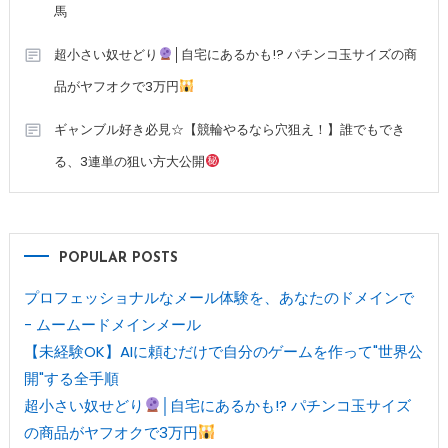
馬
超小さい奴せどり
│自宅にあるかも!? パチンコ玉サイズの商
品がヤフオクで3万円
ギャンブル好き必見☆【競輪やるなら穴狙え！】誰でもでき
る、3連単の狙い方大公開
POPULAR POSTS
プロフェッショナルなメール体験を、あなたのドメインで
- ムームードメインメール
【未経験OK】AIに頼むだけで自分のゲームを作って"世界公
開"する全手順
超小さい奴せどり
│自宅にあるかも!? パチンコ玉サイズ
の商品がヤフオクで3万円