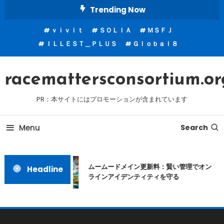
Skip
Trending Now
To
ｖｉｖｉｔ
ＳＯＬＩＡ
ＭＳＦＪ
Content
ＩＬＬＥＳＴ＿ＰＬＵＳ
Ｇｌｏｂａｌ８
racemattersconsortium.or
PR：本サイトにはプロモーションが含まれています
Menu
Search
ムームードメイン更新料：賢い管理でオン
Headline
ラインアイデンティティを守る