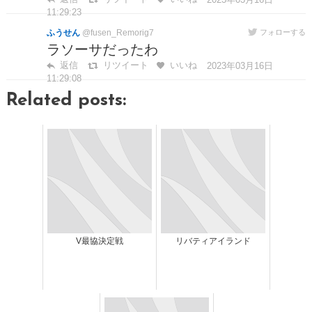
11:29:23
ふうせん
@fusen_Remorig7
フォローする
ラソーサだったわ
返信
リツイート
いいね
2023年03月16日
11:29:08
Related posts:
V最協決定戦
リバティアイランド