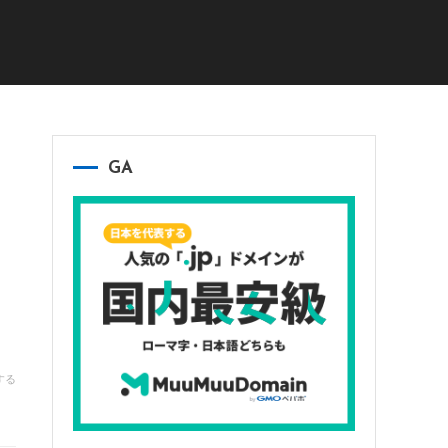
GA
する