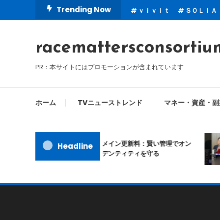
Skip
Trending Now
ｖｉｖｉｔ
ＳＯＬＩＡ
To
Content
racemattersconsortiu
PR：本サイトにはプロモーションが含まれています
ホーム
TVニューストレンド
マネー・資産・副
ムームードメイン更新料：賢い管理でオン
Headline
ラインアイデンティティを守る