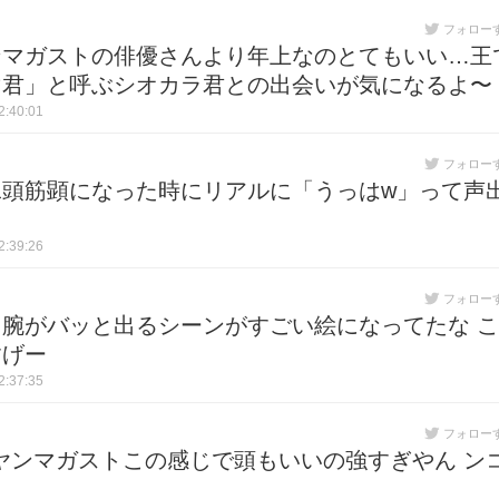
フォロー
ンマガストの俳優さんより年上なのとてもいい…王
マ君」と呼ぶシオカラ君との出会いが気になるよ〜
:40:01
フォロー
頭筋顕になった時にリアルに「うっはw」って声
:39:26
フォロー
腕がバッと出るシーンがすごい絵になってたな こ
すげー
:37:35
フォロー
 ヤンマガストこの感じで頭もいいの強すぎやん ン