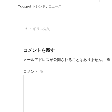
Tagged
トレンド
,
ニュース
投
イギリス先制
稿
ナ
コメントを残す
メールアドレスが公開されることはありません。
※
ビ
コメント
※
ゲ
ー
シ
ョ