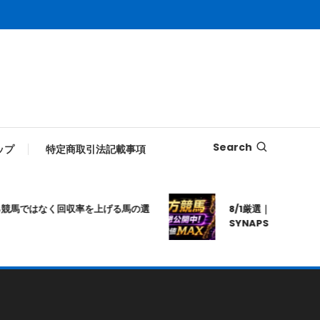
Search
ップ
特定商取引法記載事項
ではなく回収率を上げる馬の選
8/1厳選｜高知10R｜20:
SYNAPSE｜シナプス｜