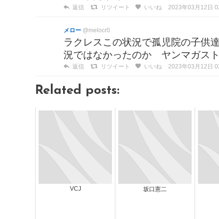
返信
リツイート
いいね
2023年03月12日 02
メロー
@melocr0
ラクレスこの状況で孤児院の子供
況ではなかったのか ヤンマガス
返信
リツイート
いいね
2023年03月12日 02
Related posts:
VCJ
坂口憲二