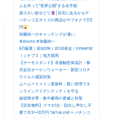
ムを作って"世界公開"する全手順
超小さい奴せどり
│自宅にあるかも!?
パチンコ玉サイズの商品がヤフオクで3万
円
加藤純一のキャッチングが凄い。
#shorts #加藤純一
8/1厳選｜高知10R｜20:20発走｜SYNAPSE
｜シナプス｜地方競馬
【サーモスタンド】非接触型体温計・株
式会社オーケンウォーター・新型コロナ
ウイルス感染対策
ムームードメイン更新料：賢い管理でオ
ンラインアイデンティティを守る
線状降水帯：集中豪雨の脅威と対策
【完全無料】スマホ1台・顔出し声出し不
要で月3〜10万円 TikTok LIVE × パチンコ