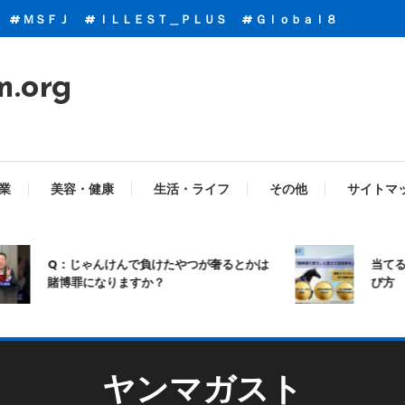
ＭＳＦＪ
ＩＬＬＥＳＴ＿ＰＬＵＳ
Ｇｌｏｂａｌ８
m.org
業
美容・健康
生活・ライフ
その他
サイトマ
Q：じゃんけんで負けたやつが奢るとかは
当てる競馬
賭博罪になりますか？
び方
ヤンマガスト