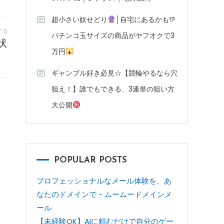
超小さい奴せどり
│自宅にあるかも!?
する
パチンコ玉サイズの商品がヤフオクで3
状
万円
ギャンブル好き必見☆【競輪やるなら穴
狙え！】誰でもできる、3連単の狙い方
大公開
POPULAR POSTS
プロフェッショナルなメール体験を、あ
なたのドメインで - ムームードメインメ
ール
【未経験OK】AIに頼むだけで自分のゲー