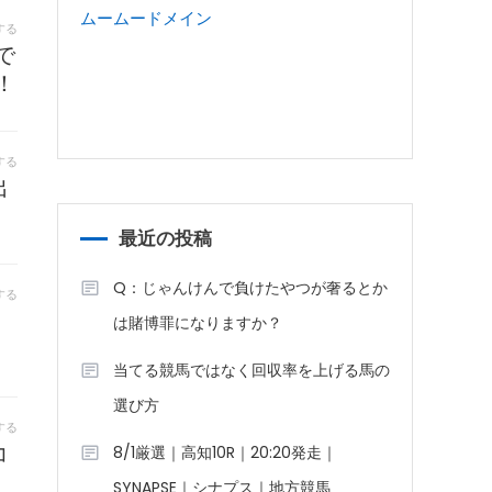
ムームードメイン
する
で
！
する
出
最近の投稿
Q：じゃんけんで負けたやつが奢るとか
する
は賭博罪になりますか？
当てる競馬ではなく回収率を上げる馬の
選び方
する
コ
8/1厳選｜高知10R｜20:20発走｜
SYNAPSE｜シナプス｜地方競馬