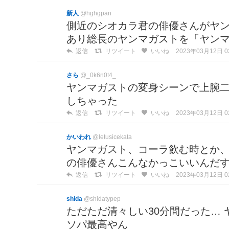
新人
@hghgpan
側近のシオカラ君の俳優さんがヤ
あり総長のヤンマガストを「ヤン
返信
リツイート
いいね
2023年03月12日 02
さら
@_0k6n0t4_
ヤンマガストの変身シーンで上腕二
しちゃった
返信
リツイート
いいね
2023年03月12日 02
かいわれ
@letusicekata
ヤンマガスト、コーラ飲む時とか、
の俳優さんこんなかっこいいんだ
返信
リツイート
いいね
2023年03月12日 02
shida
@shidatypep
ただただ清々しい30分間だった…
ソパ最高やん