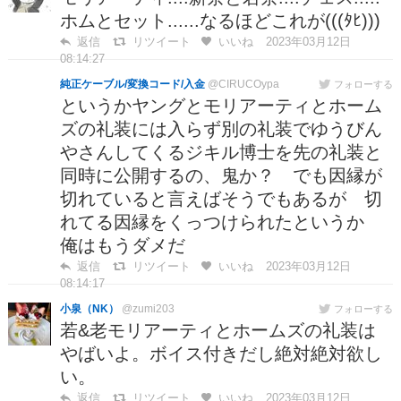
ホムとセット......なるほどこれが(((ﾀﾋ)))
返信
リツイート
いいね
2023年03月12日
08:14:27
純正ケーブル/変換コード/入金
@CIRUCOypa
フォローする
というかヤングとモリアーティとホーム
ズの礼装には入らず別の礼装でゆうびん
やさんしてくるジキル博士を先の礼装と
同時に公開するの、鬼か？ でも因縁が
切れていると言えばそうでもあるが 切
れてる因縁をくっつけられたというか
俺はもうダメだ
返信
リツイート
いいね
2023年03月12日
08:14:17
小泉（NK）
@zumi203
フォローする
若&老モリアーティとホームズの礼装は
やばいよ。ボイス付きだし絶対絶対欲し
い。
返信
リツイート
いいね
2023年03月12日