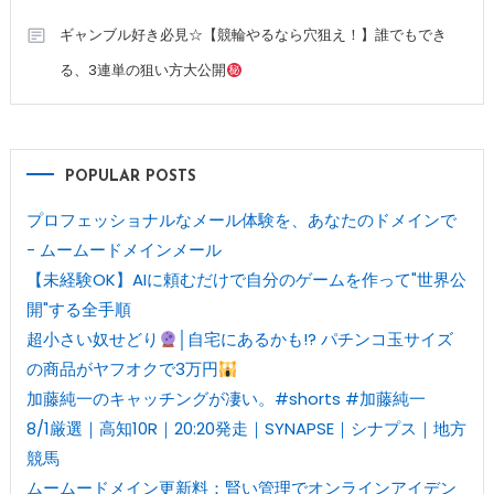
ギャンブル好き必見☆【競輪やるなら穴狙え！】誰でもでき
る、3連単の狙い方大公開
POPULAR POSTS
プロフェッショナルなメール体験を、あなたのドメインで
- ムームードメインメール
【未経験OK】AIに頼むだけで自分のゲームを作って"世界公
開"する全手順
超小さい奴せどり
│自宅にあるかも!? パチンコ玉サイズ
の商品がヤフオクで3万円
加藤純一のキャッチングが凄い。#shorts #加藤純一
8/1厳選｜高知10R｜20:20発走｜SYNAPSE｜シナプス｜地方
競馬
ムームードメイン更新料：賢い管理でオンラインアイデン