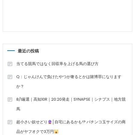
最近の投稿
当てる競馬ではなく回収率を上げる馬の選び方
Q：じゃんけんで負けたやつが奢るとかは賭博罪になります
か？
8/1厳選｜高知10R｜20:20発走｜SYNAPSE｜シナプス｜地方競
馬
超小さい奴せどり
│自宅にあるかも!? パチンコ玉サイズの商
品がヤフオクで3万円