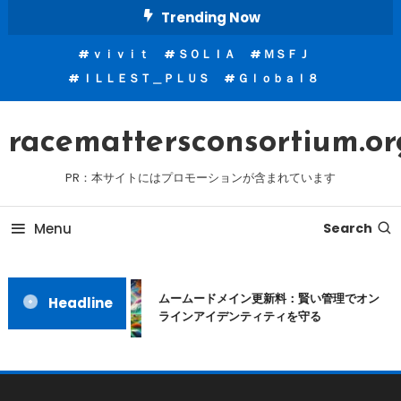
Skip
Trending Now
To
ｖｉｖｉｔ
ＳＯＬＩＡ
ＭＳＦＪ
Content
ＩＬＬＥＳＴ＿ＰＬＵＳ
Ｇｌｏｂａｌ８
racemattersconsortium.or
PR：本サイトにはプロモーションが含まれています
Menu
Search
ムームードメイン更新料：賢い管理でオン
Headline
ラインアイデンティティを守る