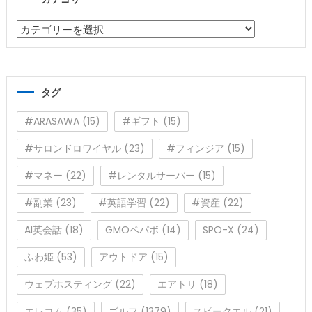
カテゴリー
カ
テ
ゴ
リ
タグ
ー
#ARASAWA
(15)
#ギフト
(15)
#サロンドロワイヤル
(23)
#フィンジア
(15)
#マネー
(22)
#レンタルサーバー
(15)
#副業
(23)
#英語学習
(22)
#資産
(22)
AI英会話
(18)
GMOペパボ
(14)
SPO-X
(24)
ふわ姫
(53)
アウトドア
(15)
ウェブホスティング
(22)
エアトリ
(18)
エレコム
(35)
ゴルフ
(1379)
スピークエル
(21)