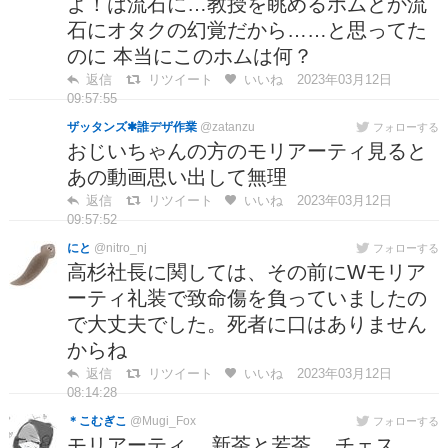
よ！は流石に…教授を眺めるホムとか流
石にオタクの幻覚だから……と思ってた
のに 本当にこのホムは何？
返信
リツイート
いいね
2023年03月12日
09:57:55
ザッタンズ✱誰デザ作業
@zatanzu
フォローする
おじいちゃんの方のモリアーティ見ると
あの動画思い出して無理
返信
リツイート
いいね
2023年03月12日
09:57:52
にと
@nitro_nj
フォローする
高杉社長に関しては、その前にWモリア
ーティ礼装で致命傷を負っていましたの
で大丈夫でした。死者に口はありません
からね
返信
リツイート
いいね
2023年03月12日
08:14:28
＊こむぎこ
@Mugi_Fox
フォローする
モリアーティ....新茶と若茶....チェス.....