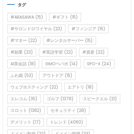
リ
タグ
ー
#ARASAWA
(15)
#ギフト
(15)
#サロンドロワイヤル
(23)
#フィンジア
(15)
#マネー
(22)
#レンタルサーバー
(15)
#副業
(23)
#英語学習
(22)
#資産
(22)
AI英会話
(18)
GMOペパボ
(14)
SPO-X
(24)
ふわ姫
(53)
アウトドア
(15)
ウェブホスティング
(22)
エアトリ
(18)
エレコム
(35)
ゴルフ
(1378)
スピークエル
(21)
スロット
(1382)
セキュリティ
(28)
デメリット
(17)
トレンド
(4060)
ドメイン取得
(22)
ドメイン管理
(33)