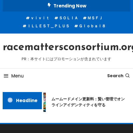
Skip
Trending Now
To
ｖｉｖｉｔ
ＳＯＬＩＡ
ＭＳＦＪ
Content
ＩＬＬＥＳＴ＿ＰＬＵＳ
Ｇｌｏｂａｌ８
racemattersconsortium.or
PR：本サイトにはプロモーションが含まれています
Menu
Search
ムームードメイン更新料：賢い管理でオン
Headline
ラインアイデンティティを守る