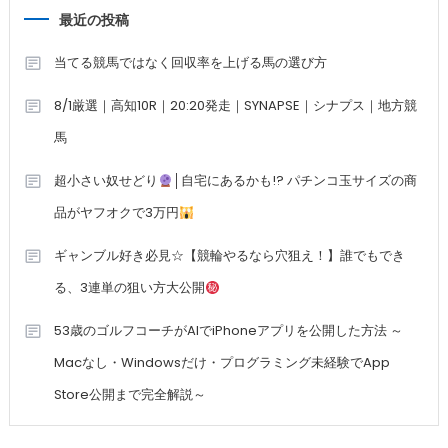
最近の投稿
当てる競馬ではなく回収率を上げる馬の選び方
8/1厳選｜高知10R｜20:20発走｜SYNAPSE｜シナプス｜地方競
馬
超小さい奴せどり
│自宅にあるかも!? パチンコ玉サイズの商
品がヤフオクで3万円
ギャンブル好き必見☆【競輪やるなら穴狙え！】誰でもでき
る、3連単の狙い方大公開
53歳のゴルフコーチがAIでiPhoneアプリを公開した方法 ～
Macなし・Windowsだけ・プログラミング未経験でApp
Store公開まで完全解説～