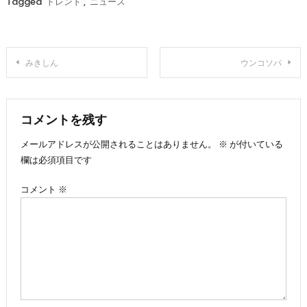
Tagged
トレンド
,
ニュース
投
みきしん
ウンコソパ
稿
ナ
コメントを残す
メールアドレスが公開されることはありません。
※
が付いている
ビ
欄は必須項目です
ゲ
コメント
※
ー
シ
ョ