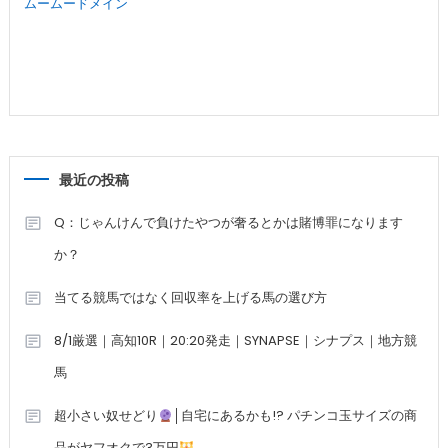
ムームードメイン
最近の投稿
Q：じゃんけんで負けたやつが奢るとかは賭博罪になります
か？
当てる競馬ではなく回収率を上げる馬の選び方
8/1厳選｜高知10R｜20:20発走｜SYNAPSE｜シナプス｜地方競
馬
超小さい奴せどり
│自宅にあるかも!? パチンコ玉サイズの商
品がヤフオクで3万円