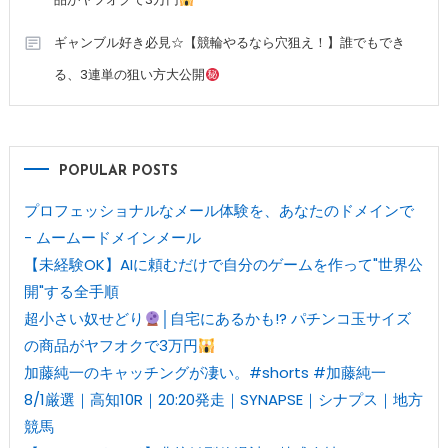
ギャンブル好き必見☆【競輪やるなら穴狙え！】誰でもでき
る、3連単の狙い方大公開
POPULAR POSTS
プロフェッショナルなメール体験を、あなたのドメインで
- ムームードメインメール
【未経験OK】AIに頼むだけで自分のゲームを作って"世界公
開"する全手順
超小さい奴せどり
│自宅にあるかも!? パチンコ玉サイズ
の商品がヤフオクで3万円
加藤純一のキャッチングが凄い。#shorts #加藤純一
8/1厳選｜高知10R｜20:20発走｜SYNAPSE｜シナプス｜地方
競馬