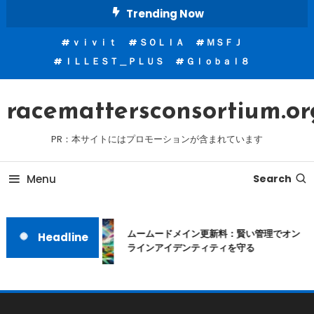
Skip
Trending Now
To
ｖｉｖｉｔ
ＳＯＬＩＡ
ＭＳＦＪ
Content
ＩＬＬＥＳＴ＿ＰＬＵＳ
Ｇｌｏｂａｌ８
racemattersconsortium.or
PR：本サイトにはプロモーションが含まれています
Menu
Search
ムームードメイン更新料：賢い管理でオン
Headline
ラインアイデンティティを守る