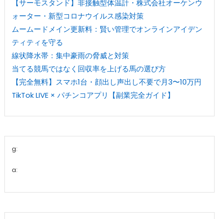
【サーモスタンド】非接触型体温計・株式会社オーケンウ
ォーター・新型コロナウイルス感染対策
ムームードメイン更新料：賢い管理でオンラインアイデン
ティティを守る
線状降水帯：集中豪雨の脅威と対策
当てる競馬ではなく回収率を上げる馬の選び方
【完全無料】スマホ1台・顔出し声出し不要で月3〜10万円
TikTok LIVE × パチンコアプリ【副業完全ガイド】
g:
a: