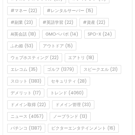
#マネー
(22)
#レンタルサーバー
(15)
#副業
(23)
#英語学習
(22)
#資産
(22)
AI英会話
(18)
GMOペパボ
(14)
SPO-X
(24)
ふわ姫
(53)
アウトドア
(15)
ウェブホスティング
(22)
エアトリ
(18)
エレコム
(35)
ゴルフ
(1379)
スピークエル
(21)
スロット
(1383)
セキュリティ
(28)
デメリット
(17)
トレンド
(4060)
ドメイン取得
(22)
ドメイン管理
(33)
ニュース
(4057)
ノーブランド
(13)
パチンコ
(1387)
ビクターエンタテインメント
(16)