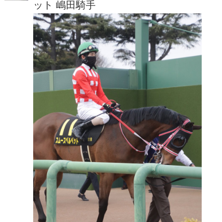
ット 嶋田騎手