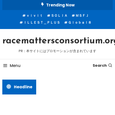
Skip
Trending Now
To
ｖｉｖｉｔ
ＳＯＬＩＡ
ＭＳＦＪ
Content
ＩＬＬＥＳＴ＿ＰＬＵＳ
Ｇｌｏｂａｌ８
racemattersconsortium.or
PR：本サイトにはプロモーションが含まれています
Menu
Search
Headline