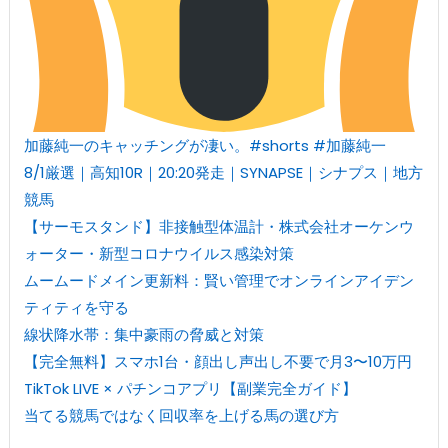
加藤純一のキャッチングが凄い。#shorts #加藤純一
8/1厳選｜高知10R｜20:20発走｜SYNAPSE｜シナプス｜地方
競馬
【サーモスタンド】非接触型体温計・株式会社オーケンウ
ォーター・新型コロナウイルス感染対策
ムームードメイン更新料：賢い管理でオンラインアイデン
ティティを守る
線状降水帯：集中豪雨の脅威と対策
【完全無料】スマホ1台・顔出し声出し不要で月3〜10万円
TikTok LIVE × パチンコアプリ【副業完全ガイド】
当てる競馬ではなく回収率を上げる馬の選び方