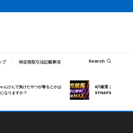
Search
ップ
特定商取引法記載事項
けんで負けたやつが奢るとかは
8/1厳選｜高知10R｜20:2
りますか？
SYNAPSE｜シナプス｜