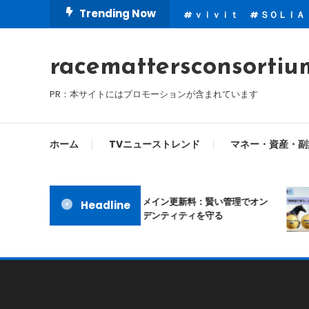
Skip
Trending Now
ｖｉｖｉｔ
ＳＯＬＩＡ
To
Content
racemattersconsortiu
PR：本サイトにはプロモーションが含まれています
ホーム
TVニューストレンド
マネー・資産・副
ムームードメイン更新料：賢い管理でオン
Headline
ラインアイデンティティを守る