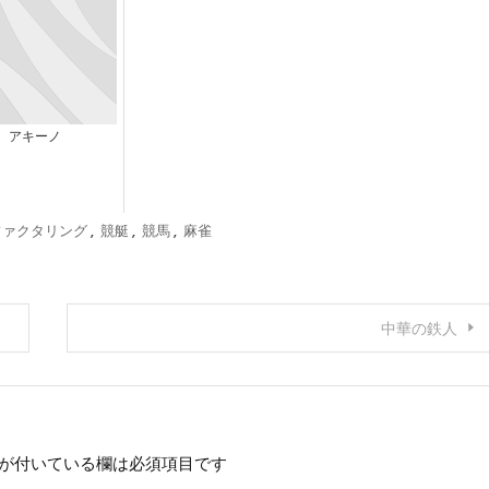
アキーノ
ファクタリング
,
競艇
,
競馬
,
麻雀
中華の鉄人
が付いている欄は必須項目です