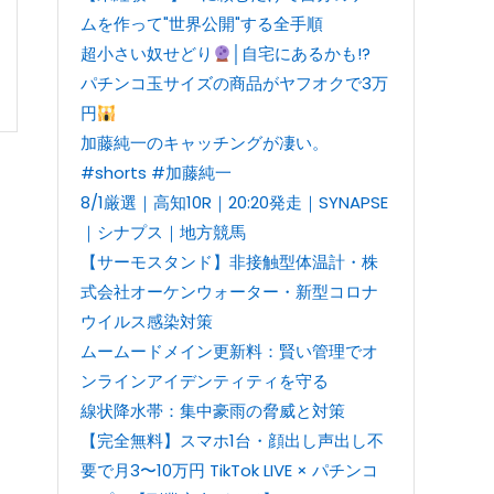
ムを作って"世界公開"する全手順
超小さい奴せどり
│自宅にあるかも!?
パチンコ玉サイズの商品がヤフオクで3万
円
加藤純一のキャッチングが凄い。
#shorts #加藤純一
8/1厳選｜高知10R｜20:20発走｜SYNAPSE
｜シナプス｜地方競馬
【サーモスタンド】非接触型体温計・株
式会社オーケンウォーター・新型コロナ
ウイルス感染対策
ムームードメイン更新料：賢い管理でオ
ンラインアイデンティティを守る
線状降水帯：集中豪雨の脅威と対策
【完全無料】スマホ1台・顔出し声出し不
要で月3〜10万円 TikTok LIVE × パチンコ