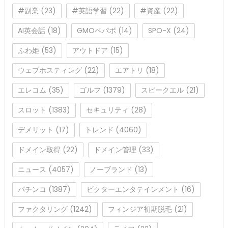
#副業
(23)
#英語学習
(22)
#資産
(22)
AI英会話
(18)
GMOペパボ
(14)
SPO-X
(24)
ふわ姫
(53)
アウトドア
(15)
ウェブホスティング
(22)
エアトリ
(18)
エレコム
(35)
ゴルフ
(1379)
スピークエル
(21)
スロット
(1383)
セキュリティ
(28)
デメリット
(17)
トレンド
(4060)
ドメイン取得
(22)
ドメイン管理
(33)
ニュース
(4057)
ノーブランド
(13)
パチンコ
(1387)
ビクターエンタテインメント
(16)
ファクタリング
(1242)
フィンジア初期脱毛
(21)