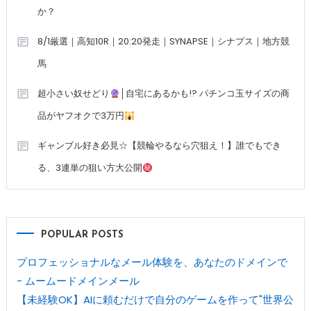
か？
8/1厳選｜高知10R｜20:20発走｜SYNAPSE｜シナプス｜地方競
馬
超小さい奴せどり
│自宅にあるかも!? パチンコ玉サイズの商
品がヤフオクで3万円
ギャンブル好き必見☆【競輪やるなら穴狙え！】誰でもでき
る、3連単の狙い方大公開
POPULAR POSTS
プロフェッショナルなメール体験を、あなたのドメインで
- ムームードメインメール
【未経験OK】AIに頼むだけで自分のゲームを作って"世界公