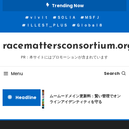
Skip
Trending Now
To
ｖｉｖｉｔ
ＳＯＬＩＡ
ＭＳＦＪ
Content
ＩＬＬＥＳＴ＿ＰＬＵＳ
Ｇｌｏｂａｌ８
racemattersconsortium.or
PR：本サイトにはプロモーションが含まれています
Menu
Search
ムームードメイン更新料：賢い管理でオン
Headline
ラインアイデンティティを守る