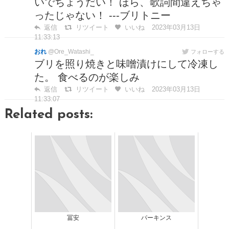
いでちょうだい！ ほら、歌詞間違えちゃ
ったじゃない！ ---ブリトニー
返信
リツイート
いいね
2023年03月13日
11:33:13
おれ
@Ore_Watashi_
フォローする
ブリを照り焼きと味噌漬けにして冷凍し
た。 食べるのが楽しみ
返信
リツイート
いいね
2023年03月13日
11:33:07
Related posts:
冨安
パーキンス