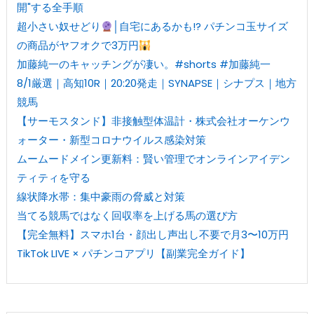
開"する全手順
超小さい奴せどり
│自宅にあるかも!? パチンコ玉サイズ
の商品がヤフオクで3万円
加藤純一のキャッチングが凄い。#shorts #加藤純一
8/1厳選｜高知10R｜20:20発走｜SYNAPSE｜シナプス｜地方
競馬
【サーモスタンド】非接触型体温計・株式会社オーケンウ
ォーター・新型コロナウイルス感染対策
ムームードメイン更新料：賢い管理でオンラインアイデン
ティティを守る
線状降水帯：集中豪雨の脅威と対策
当てる競馬ではなく回収率を上げる馬の選び方
【完全無料】スマホ1台・顔出し声出し不要で月3〜10万円
TikTok LIVE × パチンコアプリ【副業完全ガイド】