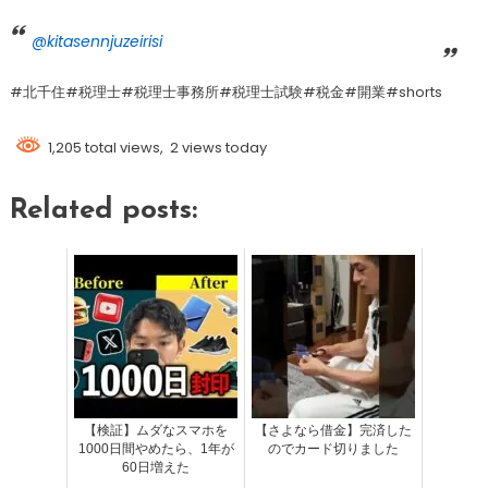
@kitasennjuzeirisi
#北千住#税理士#税理士事務所#税理士試験#税金#開業#shorts
1,205 total views, 2 views today
Related posts:
【検証】ムダなスマホを
【さよなら借金】完済した
1000日間やめたら、1年が
のでカード切りました
60日増えた