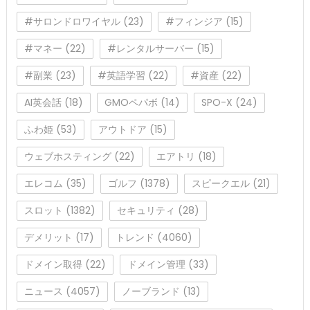
#サロンドロワイヤル
(23)
#フィンジア
(15)
#マネー
(22)
#レンタルサーバー
(15)
#副業
(23)
#英語学習
(22)
#資産
(22)
AI英会話
(18)
GMOペパボ
(14)
SPO-X
(24)
ふわ姫
(53)
アウトドア
(15)
ウェブホスティング
(22)
エアトリ
(18)
エレコム
(35)
ゴルフ
(1378)
スピークエル
(21)
スロット
(1382)
セキュリティ
(28)
デメリット
(17)
トレンド
(4060)
ドメイン取得
(22)
ドメイン管理
(33)
ニュース
(4057)
ノーブランド
(13)