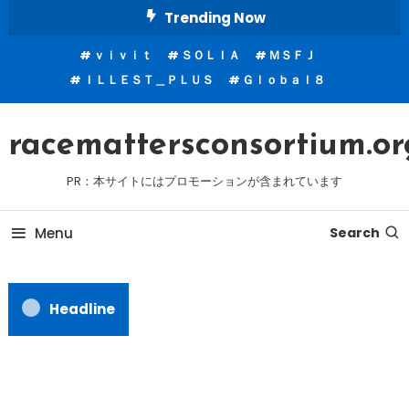
Skip
Trending Now
To
ｖｉｖｉｔ
ＳＯＬＩＡ
ＭＳＦＪ
Content
ＩＬＬＥＳＴ＿ＰＬＵＳ
Ｇｌｏｂａｌ８
racemattersconsortium.or
PR：本サイトにはプロモーションが含まれています
Menu
Search
Headline