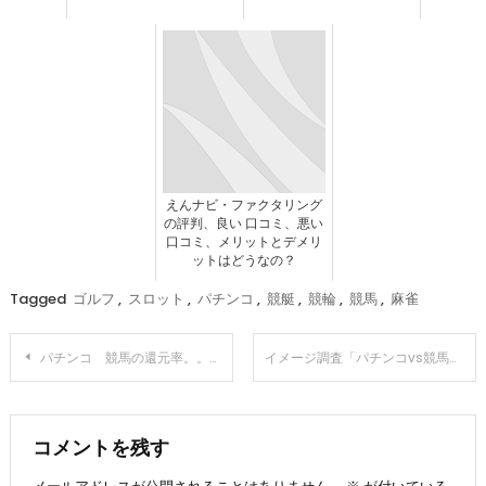
えんナビ・ファクタリング
の評判、良い 口コミ、悪い
口コミ、メリットとデメリ
ットはどうなの？
Tagged
ゴルフ
,
スロット
,
パチンコ
,
競艇
,
競輪
,
競馬
,
麻雀
投
パチンコ 競馬の還元率。。。
イメージ調査「パチンコvs競馬」どっちが悪い?
稿
ナ
コメントを残す