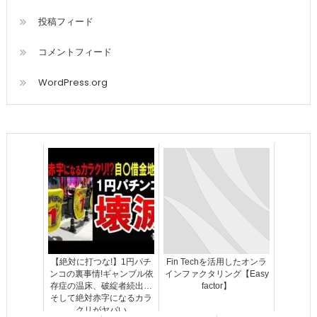
投稿フィード
コメントフィード
WordPress.org
【絶対に打つな!】1円パチ
Fin Techを活用したオンラ
ンコの裏事情!ギャンブル依
インファクタリング【Easy
存症の温床、破綻者続出…
factor】
そして絶対赤字になるカラ
クリがヤバい