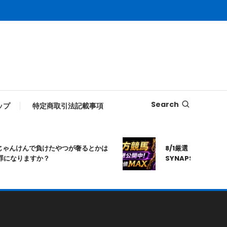
Search
ップ
特定商取引法記載事項
んけんで負けたやつが奢るとかは
8/1厳選｜高知10R｜20:
なりますか？
SYNAPSE｜シナプス｜