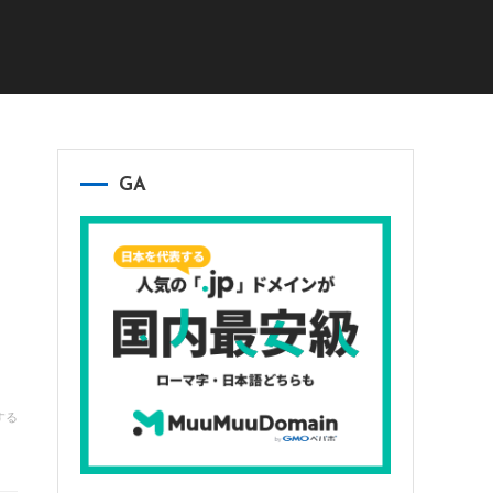
GA
する