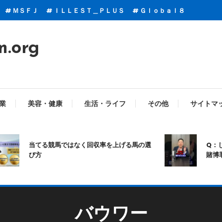
ＭＳＦＪ
ＩＬＬＥＳＴ＿ＰＬＵＳ
Ｇｌｏｂａｌ８
m.org
業
美容・健康
生活・ライフ
その他
サイトマ
当てる競馬ではなく回収率を上げる馬の選
Q：じゃ
び方
賭博罪に
バウワー