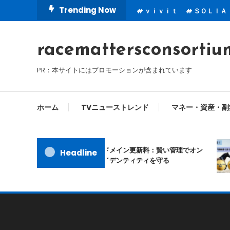
Skip
Trending Now
ｖｉｖｉｔ
ＳＯＬＩＡ
To
Content
racemattersconsortiu
PR：本サイトにはプロモーションが含まれています
ホーム
TVニューストレンド
マネー・資産・副
ムームードメイン更新料：賢い管理でオン
Headline
ラインアイデンティティを守る