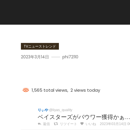
TVニューストレンド
2023年3月14日
phi72110
バウワー
1,565 total views, 2 views today
りぃや
@liyas_quality
ベイスターズがバウワー獲得かぁ
返信
リツイート
いいね
2023年03月14日 00