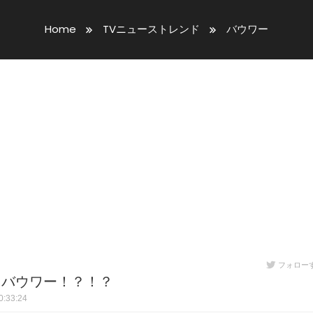
Home
TVニューストレンド
バウワー
フォロー
…バウワー！？！？
:33:24