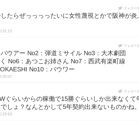
フォロー
かしたらぜっっっったいに女性蔑視とかで阪神が炎
:31:15
フォロー
0 No1：バウアー No2：弾道ミサイル No3：大木劇団
っく No6：あつこお姉さん No7：西武有楽町線
KAESHI No10：バウワー
:30:07
フォロー
Wぐらいからの稼働で15勝ぐらいしか出来なくて
でしょ？なんとかして5年契約出来ないものかね
:29:59