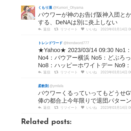
くもり漢
@Kumori_Ohyama
バウワーが神のお告げ阪神入団と
する、DeNAは別に炎上しない
返信
リツイート
いいね
2023年03月14日 00
トレンドワード
@trendword777
★Yahoo★ 2023/03/14 09:3
No4：バウアー横浜 No5：どぶろ
No8：ハッピーホワイトデー No9：O
返信
リツイート
いいね
2023年03月14日 00
柔軟剤
@ymfafa
バウワーくるっていってもどうせG
俸の都合上今年限りで退団パターン
返信
リツイート
いいね
2023年03月14日 00
Related posts: