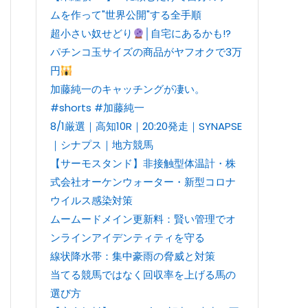
ムを作って"世界公開"する全手順
超小さい奴せどり
│自宅にあるかも!?
パチンコ玉サイズの商品がヤフオクで3万
円
加藤純一のキャッチングが凄い。
#shorts #加藤純一
8/1厳選｜高知10R｜20:20発走｜SYNAPSE
｜シナプス｜地方競馬
【サーモスタンド】非接触型体温計・株
式会社オーケンウォーター・新型コロナ
ウイルス感染対策
ムームードメイン更新料：賢い管理でオ
ンラインアイデンティティを守る
線状降水帯：集中豪雨の脅威と対策
当てる競馬ではなく回収率を上げる馬の
選び方