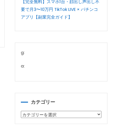
【完全無料】スマホ1台・顔出し声出し不
要で月3〜10万円 TikTok LIVE × パチンコ
アプリ【副業完全ガイド】
g:
a:
カテゴリー
カ
テ