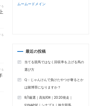
ムームードメイン
する
上
する
最近の投稿
当てる競馬ではなく回収率を上げる馬の
選び方
する
年
Q：じゃんけんで負けたやつが奢るとか
。
は賭博罪になりますか？
8/1厳選｜高知10R｜20:20発走｜
SYNAPSE｜シナプス｜地方競馬