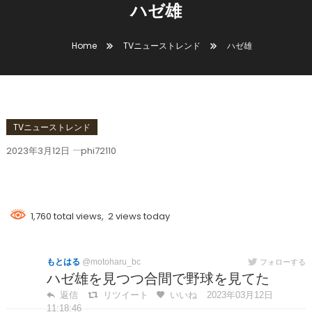
ハゼ雄
Home
TVニューストレンド
ハゼ雄
TVニューストレンド
2023年3月12日
phi72110
ハゼ雄
1,760 total views, 2 views today
もとはる
@motoharu_bc
フォローする
ハゼ雄を見つつ合間で野球を見てた
返信
リツイート
いいね
2023年03月12日
11:18:46