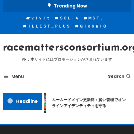
Skip
Trending Now
To
ｖｉｖｉｔ
ＳＯＬＩＡ
ＭＳＦＪ
Content
ＩＬＬＥＳＴ＿ＰＬＵＳ
Ｇｌｏｂａｌ８
racemattersconsortium.or
PR：本サイトにはプロモーションが含まれています
Menu
Search
ムームードメイン更新料：賢い管理でオン
Headline
ラインアイデンティティを守る