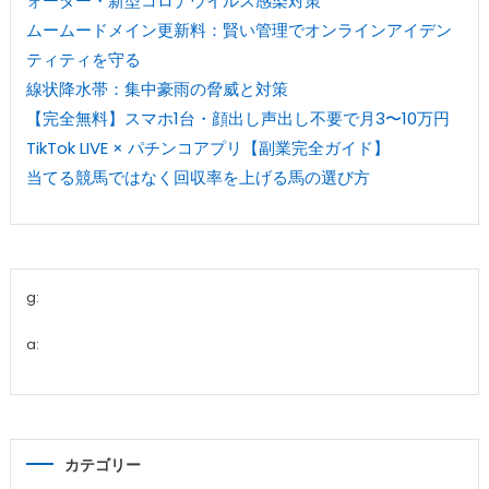
ォーター・新型コロナウイルス感染対策
ムームードメイン更新料：賢い管理でオンラインアイデン
ティティを守る
線状降水帯：集中豪雨の脅威と対策
【完全無料】スマホ1台・顔出し声出し不要で月3〜10万円
TikTok LIVE × パチンコアプリ【副業完全ガイド】
当てる競馬ではなく回収率を上げる馬の選び方
g:
a:
カテゴリー