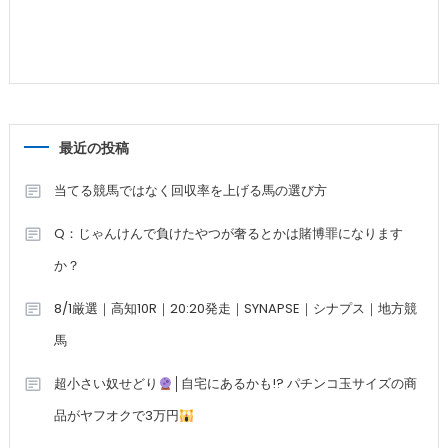
最近の投稿
当てる競馬ではなく回収率を上げる馬の選び方
Q：じゃんけんで負けたやつが奢るとかは賭博罪になります
か？
8/1厳選｜高知10R｜20:20発走｜SYNAPSE｜シナプス｜地方競
馬
超小さい奴せどり
│自宅にあるかも!? パチンコ玉サイズの商
品がヤフオクで3万円