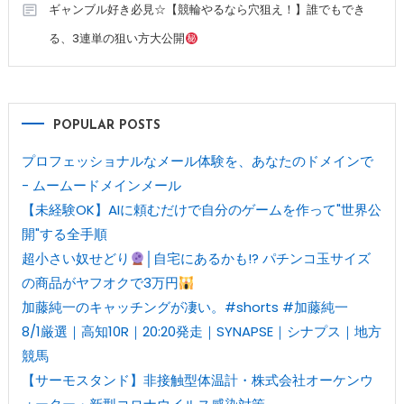
ギャンブル好き必見☆【競輪やるなら穴狙え！】誰でもでき
る、3連単の狙い方大公開
POPULAR POSTS
プロフェッショナルなメール体験を、あなたのドメインで
- ムームードメインメール
【未経験OK】AIに頼むだけで自分のゲームを作って"世界公
開"する全手順
超小さい奴せどり
│自宅にあるかも!? パチンコ玉サイズ
の商品がヤフオクで3万円
加藤純一のキャッチングが凄い。#shorts #加藤純一
8/1厳選｜高知10R｜20:20発走｜SYNAPSE｜シナプス｜地方
競馬
【サーモスタンド】非接触型体温計・株式会社オーケンウ