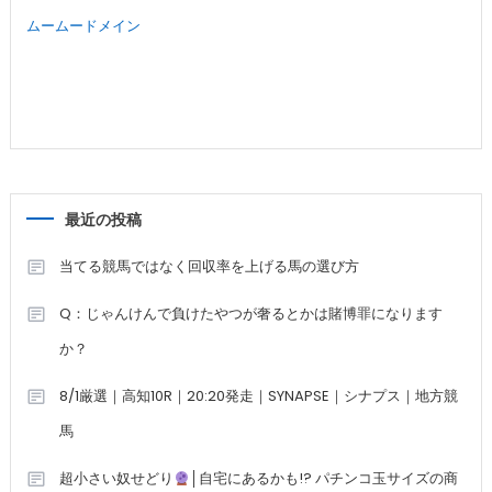
ムームードメイン
最近の投稿
当てる競馬ではなく回収率を上げる馬の選び方
Q：じゃんけんで負けたやつが奢るとかは賭博罪になります
か？
8/1厳選｜高知10R｜20:20発走｜SYNAPSE｜シナプス｜地方競
馬
超小さい奴せどり
│自宅にあるかも!? パチンコ玉サイズの商