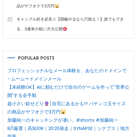
品がヤフオクで3万円
ギャンブル好き必見☆【競輪やるなら穴狙え！】誰でもでき
る、3連単の狙い方大公開
POPULAR POSTS
プロフェッショナルなメール体験を、あなたのドメインで
- ムームードメインメール
【未経験OK】AIに頼むだけで自分のゲームを作って"世界公
開"する全手順
超小さい奴せどり
│自宅にあるかも!? パチンコ玉サイズ
の商品がヤフオクで3万円
加藤純一のキャッチングが凄い。#shorts #加藤純一
8/1厳選｜高知10R｜20:20発走｜SYNAPSE｜シナプス｜地方
競馬