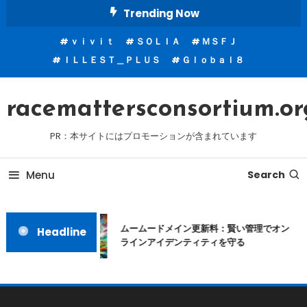
Skip
Trending Now
To
ｖｉｖｉｔ
ＳＯＬＩＡ
ＭＳＦＪ
Content
ＩＬＬＥＳＴ＿ＰＬＵＳ
Ｇｌｏｂａｌ８
racemattersconsortium.or
PR：本サイトにはプロモーションが含まれています
Menu
Search
ムームードメイン更新料：賢い管理でオン
Headline
ラインアイデンティティを守る