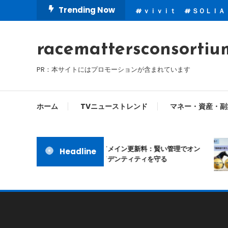
Skip
Trending Now
ｖｉｖｉｔ
ＳＯＬＩＡ
To
Content
racemattersconsortiu
PR：本サイトにはプロモーションが含まれています
ホーム
TVニューストレンド
マネー・資産・副
ムームードメイン更新料：賢い管理でオン
Headline
ラインアイデンティティを守る