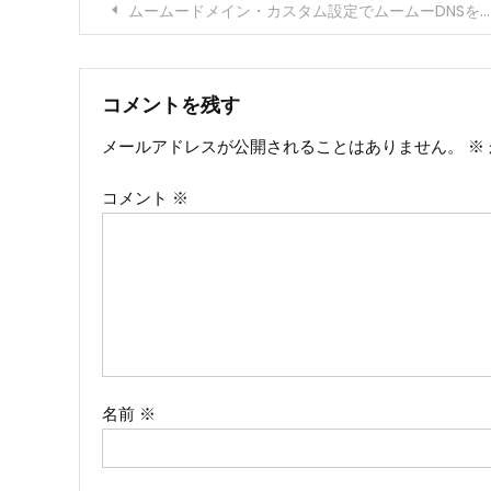
投
ムームードメイン・カスタム設定でムームーDNSを自由自在にコントロールしよう！
稿
ナ
コメントを残す
メールアドレスが公開されることはありません。
※
ビ
コメント
※
ゲ
ー
シ
ョ
ン
名前
※