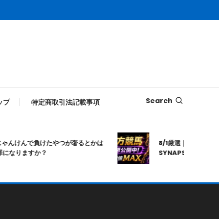
Search
ップ
特定商取引法記載事項
んけんで負けたやつが奢るとかは
8/1厳選｜高知10R｜20:
なりますか？
SYNAPSE｜シナプス｜