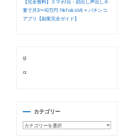
【完全無料】スマホ1台・顔出し声出し不
要で月3〜10万円 TikTok LIVE × パチンコ
アプリ【副業完全ガイド】
g:
a:
カテゴリー
カ
テ