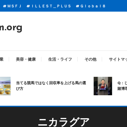
ＭＳＦＪ
ＩＬＬＥＳＴ＿ＰＬＵＳ
Ｇｌｏｂａｌ８
m.org
業
美容・健康
生活・ライフ
その他
サイトマ
当てる競馬ではなく回収率を上げる馬の選
Q：じゃ
び方
賭博罪に
ニカラグア