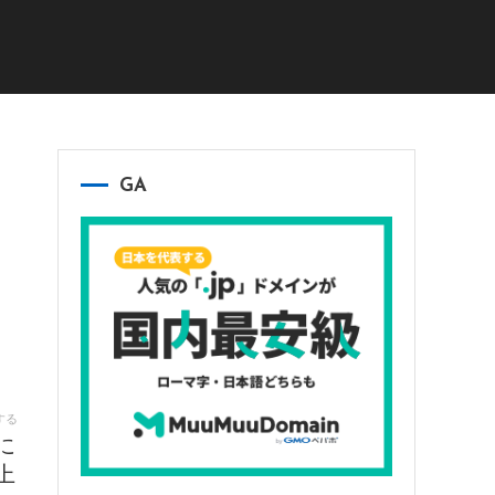
GA
する
に
上