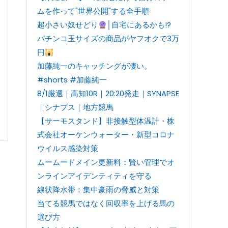
ムを作って"世界公開"する全手順
超小さい奴せどり
│自宅にあるかも!?
パチンコ玉サイズの商品がヤフオクで3万
円
加藤純一のキャッチングが凄い。
#shorts #加藤純一
8/1厳選｜高知10R｜20:20発走｜SYNAPSE
｜シナプス｜地方競馬
【サーモスタンド】非接触型体温計・株
式会社オーケンウォーター・新型コロナ
ウイルス感染対策
ムームードメイン更新料：賢い管理でオ
ンラインアイデンティティを守る
線状降水帯：集中豪雨の脅威と対策
当てる競馬ではなく回収率を上げる馬の
選び方