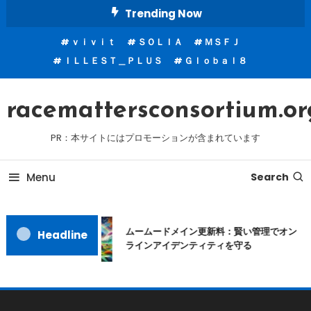
Skip
Trending Now
To
ｖｉｖｉｔ
ＳＯＬＩＡ
ＭＳＦＪ
Content
ＩＬＬＥＳＴ＿ＰＬＵＳ
Ｇｌｏｂａｌ８
racemattersconsortium.or
PR：本サイトにはプロモーションが含まれています
Menu
Search
ムームードメイン更新料：賢い管理でオン
Headline
ラインアイデンティティを守る