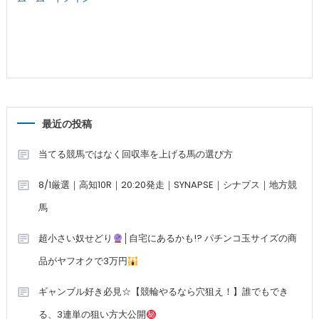
最近の投稿
当てる競馬ではなく回収率を上げる馬の選び方
8/1厳選｜高知10R｜20:20発走｜SYNAPSE｜シナプス｜地方競
馬
超小さい奴せどり
│自宅にあるかも!? パチンコ玉サイズの商
品がヤフオクで3万円
ギャンブル好き必見☆【競輪やるなら穴狙え！】誰でもでき
る、3連単の狙い方大公開