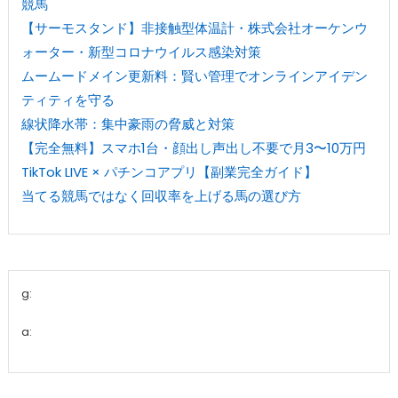
競馬
【サーモスタンド】非接触型体温計・株式会社オーケンウ
ォーター・新型コロナウイルス感染対策
ムームードメイン更新料：賢い管理でオンラインアイデン
ティティを守る
線状降水帯：集中豪雨の脅威と対策
【完全無料】スマホ1台・顔出し声出し不要で月3〜10万円
TikTok LIVE × パチンコアプリ【副業完全ガイド】
当てる競馬ではなく回収率を上げる馬の選び方
g:
a: