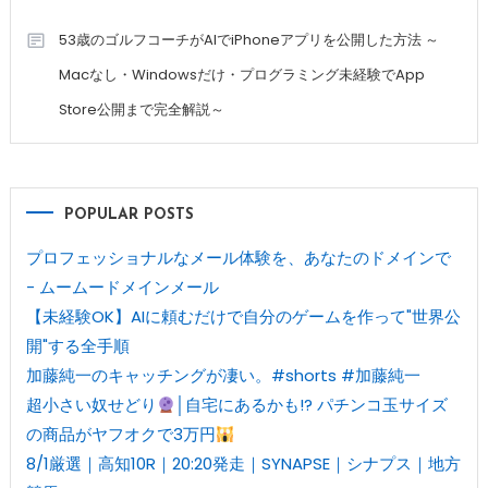
53歳のゴルフコーチがAIでiPhoneアプリを公開した方法 ～
Macなし・Windowsだけ・プログラミング未経験でApp
Store公開まで完全解説～
POPULAR POSTS
プロフェッショナルなメール体験を、あなたのドメインで
- ムームードメインメール
【未経験OK】AIに頼むだけで自分のゲームを作って"世界公
開"する全手順
加藤純一のキャッチングが凄い。#shorts #加藤純一
超小さい奴せどり
│自宅にあるかも!? パチンコ玉サイズ
の商品がヤフオクで3万円
8/1厳選｜高知10R｜20:20発走｜SYNAPSE｜シナプス｜地方