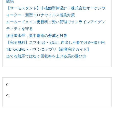
競馬
【サーモスタンド】非接触型体温計・株式会社オーケンウ
ォーター・新型コロナウイルス感染対策
ムームードメイン更新料：賢い管理でオンラインアイデン
ティティを守る
線状降水帯：集中豪雨の脅威と対策
【完全無料】スマホ1台・顔出し声出し不要で月3〜10万円
TikTok LIVE × パチンコアプリ【副業完全ガイド】
当てる競馬ではなく回収率を上げる馬の選び方
g:
a: