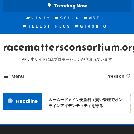
Skip
Trending Now
To
ｖｉｖｉｔ
ＳＯＬＩＡ
ＭＳＦＪ
Content
ＩＬＬＥＳＴ＿ＰＬＵＳ
Ｇｌｏｂａｌ８
racemattersconsortium.or
PR：本サイトにはプロモーションが含まれています
Menu
Search
ムームードメイン更新料：賢い管理でオン
Headline
ラインアイデンティティを守る