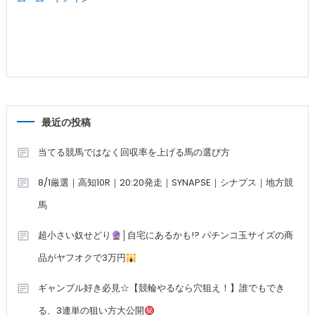
最近の投稿
当てる競馬ではなく回収率を上げる馬の選び方
8/1厳選｜高知10R｜20:20発走｜SYNAPSE｜シナプス｜地方競
馬
超小さい奴せどり
│自宅にあるかも!? パチンコ玉サイズの商
品がヤフオクで3万円
ギャンブル好き必見☆【競輪やるなら穴狙え！】誰でもでき
る、3連単の狙い方大公開