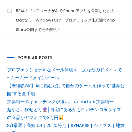
53歳のゴルフコーチがAIでiPhoneアプリを公開した方法 ～
Macなし・Windowsだけ・プログラミング未経験でApp
Store公開まで完全解説～
POPULAR POSTS
プロフェッショナルなメール体験を、あなたのドメインで
- ムームードメインメール
【未経験OK】AIに頼むだけで自分のゲームを作って"世界公
開"する全手順
加藤純一のキャッチングが凄い。#shorts #加藤純一
超小さい奴せどり
│自宅にあるかも!? パチンコ玉サイズ
の商品がヤフオクで3万円
8/1厳選｜高知10R｜20:20発走｜SYNAPSE｜シナプス｜地方