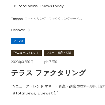
15 total views, 1 views today
Tagged
ファクタリング
,
ファクタリングサービス
Discover
テ
Edit
ラ
ス
(terasu)
フ
TVニューストレンド
マネー・資産・副業
ァ
ク
タ
2023年3月10日
phi72110
リ
ン
グ
テラス ファクタリング
会
社
の
評
判・
TVニューストレンド マネー・資産・副業 2023年3月10日phi72110
口
コ
8 total views, 2 views t […]
ミ・
メ
リ
ッ