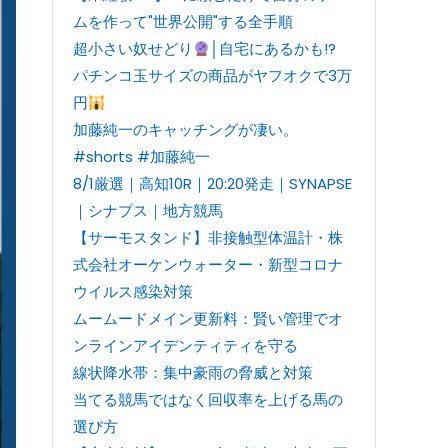
ムを作って"世界公開"する全手順
超小さい奴せどり
│自宅にあるかも!?
パチンコ玉サイズの商品がヤフオクで3万
円
加藤純一のキャッチングが凄い。
#shorts #加藤純一
8/1厳選｜高知10R｜20:20発走｜SYNAPSE
｜シナプス｜地方競馬
【サーモスタンド】非接触型体温計・株
式会社オーケンウォーター・新型コロナ
ウイルス感染対策
ムームードメイン更新料：賢い管理でオ
ンラインアイデンティティを守る
線状降水帯：集中豪雨の脅威と対策
当てる競馬ではなく回収率を上げる馬の
選び方