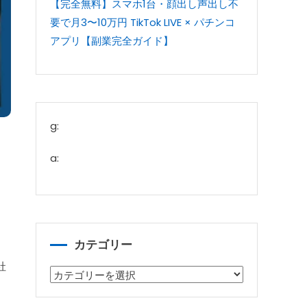
【完全無料】スマホ1台・顔出し声出し不
要で月3〜10万円 TikTok LIVE × パチンコ
アプリ【副業完全ガイド】
g:
a:
カテゴリー
社
カ
テ