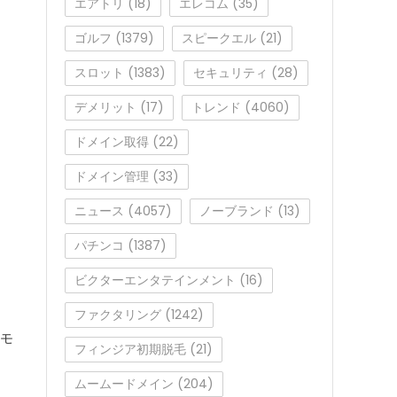
エアトリ
(18)
エレコム
(35)
ゴルフ
(1379)
スピークエル
(21)
スロット
(1383)
セキュリティ
(28)
デメリット
(17)
トレンド
(4060)
ドメイン取得
(22)
ドメイン管理
(33)
ニュース
(4057)
ノーブランド
(13)
パチンコ
(1387)
ビクターエンタテインメント
(16)
ファクタリング
(1242)
スモ
フィンジア初期脱毛
(21)
ムームードメイン
(204)