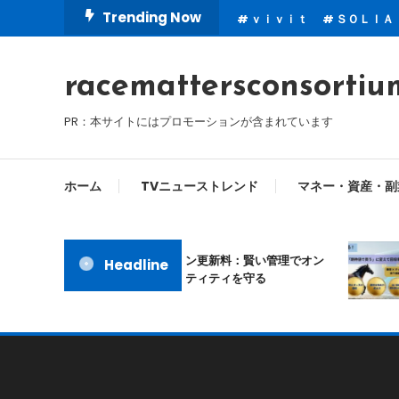
Skip
Trending Now
ｖｉｖｉｔ
ＳＯＬＩＡ
To
Content
racemattersconsortiu
PR：本サイトにはプロモーションが含まれています
ホーム
TVニューストレンド
マネー・資産・副
ムームードメイン更新料：賢い管理でオン
当
Headline
ラインアイデンティティを守る
び