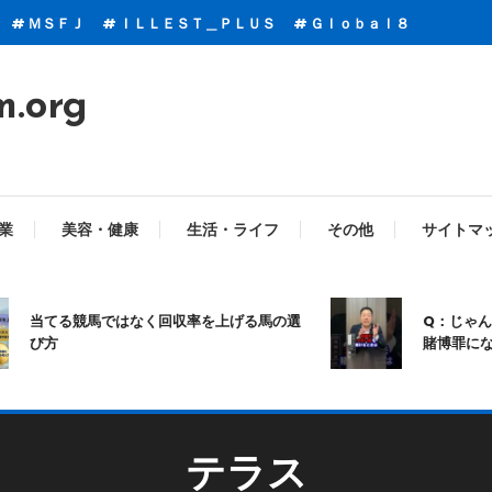
ＭＳＦＪ
ＩＬＬＥＳＴ＿ＰＬＵＳ
Ｇｌｏｂａｌ８
m.org
業
美容・健康
生活・ライフ
その他
サイトマ
てる競馬ではなく回収率を上げる馬の選
Q：じゃんけんて
方
賭博罪になります
テラス