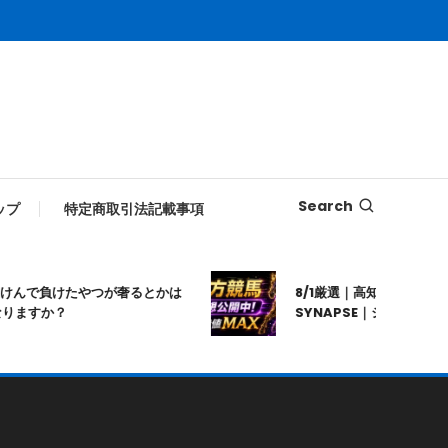
Search
ップ
特定商取引法記載事項
゙負けたやつが奢るとかは
8/1厳選｜高知10R｜20:20発走｜
か？
SYNAPSE｜シナプス｜地方競馬