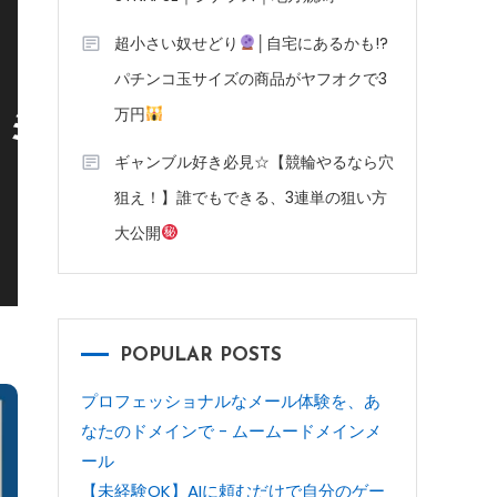
超小さい奴せどり
│自宅にあるかも!?
パチンコ玉サイズの商品がヤフオクで3
万円
口コミ・メリットとデメリ
ギャンブル好き必見☆【競輪やるなら穴
狙え！】誰でもできる、3連単の狙い方
大公開
POPULAR POSTS
プロフェッショナルなメール体験を、あ
なたのドメインで - ムームードメインメ
ール
【未経験OK】AIに頼むだけで自分のゲー