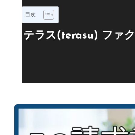
目次
テラス(terasu)