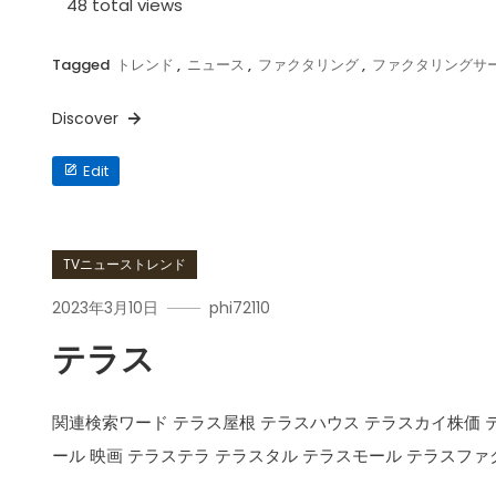
48 total views
ト
と
デ
メ
Tagged
トレンド
,
ニュース
,
ファクタリング
,
ファクタリングサ
リ
ッ
ト
は
Discover
ど
う
な
テ
の？
Edit
ラ
ス
フ
ァ
ク
タ
リ
TVニューストレンド
ン
グ
2023年3月10日
phi72110
テラス
関連検索ワード テラス屋根 テラスハウス テラスカイ株価 
ール 映画 テラステラ テラスタル テラスモール テラスファクタ