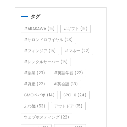
ゴ
リ
ー
タグ
#ARASAWA
(15)
#ギフト
(15)
#サロンドロワイヤル
(23)
#フィンジア
(15)
#マネー
(22)
#レンタルサーバー
(15)
#副業
(23)
#英語学習
(22)
#資産
(22)
AI英会話
(18)
GMOペパボ
(14)
SPO-X
(24)
ふわ姫
(53)
アウトドア
(15)
ウェブホスティング
(22)