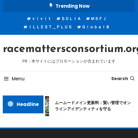
Skip
Trending Now
To
ｖｉｖｉｔ
ＳＯＬＩＡ
ＭＳＦＪ
Content
ＩＬＬＥＳＴ＿ＰＬＵＳ
Ｇｌｏｂａｌ８
racemattersconsortium.or
PR：本サイトにはプロモーションが含まれています
Menu
Search
ムームードメイン更新料：賢い管理でオン
Headline
ラインアイデンティティを守る