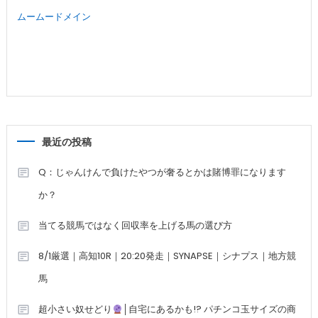
ムームードメイン
最近の投稿
Q：じゃんけんで負けたやつが奢るとかは賭博罪になります
か？
当てる競馬ではなく回収率を上げる馬の選び方
8/1厳選｜高知10R｜20:20発走｜SYNAPSE｜シナプス｜地方競
馬
超小さい奴せどり
│自宅にあるかも!? パチンコ玉サイズの商