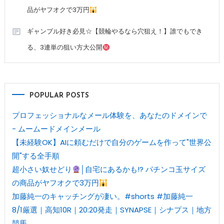
品がヤフオクで3万円
ギャンブル好き必見☆【競輪やるなら穴狙え！】誰でもでき
る、3連単の狙い方大公開
POPULAR POSTS
プロフェッショナルなメール体験を、あなたのドメインで
- ムームードメインメール
【未経験OK】AIに頼むだけで自分のゲームを作って"世界公
開"する全手順
超小さい奴せどり
│自宅にあるかも!? パチンコ玉サイズ
の商品がヤフオクで3万円
加藤純一のキャッチングが凄い。#shorts #加藤純一
8/1厳選｜高知10R｜20:20発走｜SYNAPSE｜シナプス｜地方
競馬