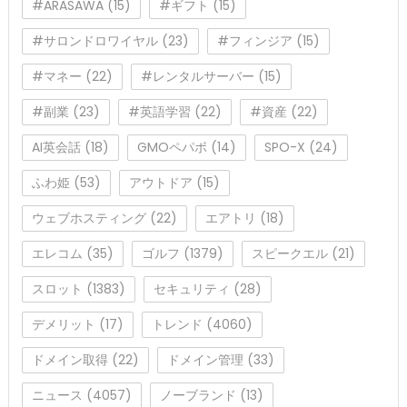
#ARASAWA
(15)
#ギフト
(15)
#サロンドロワイヤル
(23)
#フィンジア
(15)
#マネー
(22)
#レンタルサーバー
(15)
#副業
(23)
#英語学習
(22)
#資産
(22)
AI英会話
(18)
GMOペパボ
(14)
SPO-X
(24)
ふわ姫
(53)
アウトドア
(15)
ウェブホスティング
(22)
エアトリ
(18)
エレコム
(35)
ゴルフ
(1379)
スピークエル
(21)
スロット
(1383)
セキュリティ
(28)
デメリット
(17)
トレンド
(4060)
ドメイン取得
(22)
ドメイン管理
(33)
ニュース
(4057)
ノーブランド
(13)