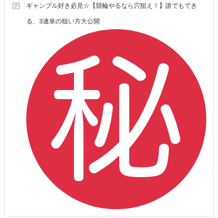
ギャンブル好き必見☆【競輪やるなら穴狙え！】誰でもでき
る、3連単の狙い方大公開