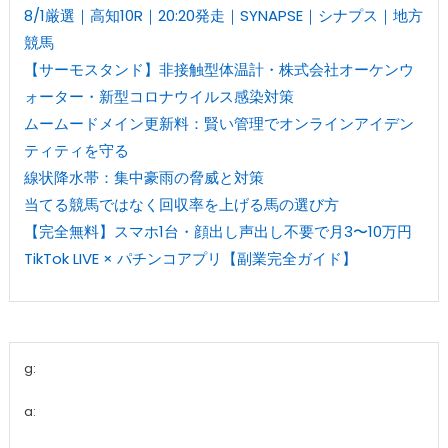
8/1厳選｜高知10R｜20:20発走｜SYNAPSE｜シナプス｜地方
競馬
【サーモスタンド】非接触型体温計・株式会社オーケンウ
ォーター・新型コロナウイルス感染対策
ムームードメイン更新料：賢い管理でオンラインアイデン
ティティを守る
線状降水帯：集中豪雨の脅威と対策
当てる競馬ではなく回収率を上げる馬の選び方
【完全無料】スマホ1台・顔出し声出し不要で月3〜10万円
TikTok LIVE × パチンコアプリ【副業完全ガイド】
g:
a: