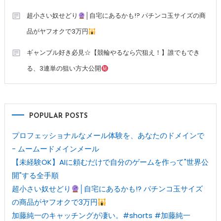
超小さい奴せどり
│自宅にあるかも!? パチンコ玉サイズの商
品がヤフオクで3万円
ギャンブル好き必見☆【競輪やるなら穴狙え！】誰でもでき
る、3連単の狙い方大公開
POPULAR POSTS
プロフェッショナルなメール体験を、あなたのドメインで
- ムームードメインメール
【未経験OK】AIに頼むだけで自分のゲームを作って"世界公
開"する全手順
超小さい奴せどり
│自宅にあるかも!? パチンコ玉サイズ
の商品がヤフオクで3万円
加藤純一のキャッチングが凄い。#shorts #加藤純一