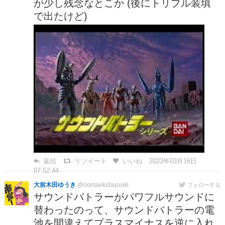
が少し残念なとこか (後にトリプル装填
で出たけど)
返信
リツイート
いいね
2023年03月16日
07:52:44
大前木田ゆうき
@oomaekidayuuki
フォローする
サウンドバトラーがパワフルサウンドに
替わったのって、サウンドバトラーの電
池を間違えてプラスマイナスを逆に入れ