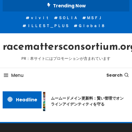
Skip
Trending Now
To
ｖｉｖｉｔ
ＳＯＬＩＡ
ＭＳＦＪ
Content
ＩＬＬＥＳＴ＿ＰＬＵＳ
Ｇｌｏｂａｌ８
racemattersconsortium.or
PR：本サイトにはプロモーションが含まれています
Menu
Search
ムームードメイン更新料：賢い管理でオン
Headline
ラインアイデンティティを守る