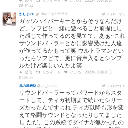
返信
リツイート
いいね
2023年03月16日
08:19:44
かしまの♪
@196v_0cp3252520
フォローする
ガッツハイパーキーとかもそうなんだけ
ど、ソフビと一緒に遊べること前提にし
た感じで作ってるのを見てて、あぁ~これ
サウンドバトラーとかに影響受けた人達
が作ってるかもって笑 ウルトラマンとい
ったらソフビで、更に音声入るとシンプ
ルだけど楽しいんだよ笑
返信
リツイート
いいね
2023年03月16日
07:56:28
風の風来坊
@gai_huribo
フォローする
サウンドバトラーってパワードからスタ
ートして、ティガ初期まで続いたシリー
ズだったんですよね ティガ以降も形を変
えて格闘サウンドとなったりしてました
し ただ、この系統でダイナが無かったの