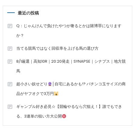
最近の投稿
Q：じゃんけんで負けたやつが奢るとかは賭博罪になります
か？
当てる競馬ではなく回収率を上げる馬の選び方
8/1厳選｜高知10R｜20:20発走｜SYNAPSE｜シナプス｜地方競
馬
超小さい奴せどり
│自宅にあるかも!? パチンコ玉サイズの商
品がヤフオクで3万円
ギャンブル好き必見☆【競輪やるなら穴狙え！】誰でもでき
る、3連単の狙い方大公開