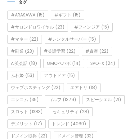
タグ
ー
#ARASAWA
(15)
#ギフト
(15)
#サロンドロワイヤル
(23)
#フィンジア
(15)
#マネー
(22)
#レンタルサーバー
(15)
#副業
(23)
#英語学習
(22)
#資産
(22)
AI英会話
(18)
GMOペパボ
(14)
SPO-X
(24)
ふわ姫
(53)
アウトドア
(15)
ウェブホスティング
(22)
エアトリ
(18)
エレコム
(35)
ゴルフ
(1379)
スピークエル
(21)
スロット
(1383)
セキュリティ
(28)
デメリット
(17)
トレンド
(4060)
ドメイン取得
(22)
ドメイン管理
(33)