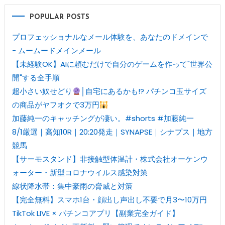
POPULAR POSTS
プロフェッショナルなメール体験を、あなたのドメインで
- ムームードメインメール
【未経験OK】AIに頼むだけで自分のゲームを作って"世界公
開"する全手順
超小さい奴せどり
│自宅にあるかも!? パチンコ玉サイズ
の商品がヤフオクで3万円
加藤純一のキャッチングが凄い。#shorts #加藤純一
8/1厳選｜高知10R｜20:20発走｜SYNAPSE｜シナプス｜地方
競馬
【サーモスタンド】非接触型体温計・株式会社オーケンウ
ォーター・新型コロナウイルス感染対策
線状降水帯：集中豪雨の脅威と対策
【完全無料】スマホ1台・顔出し声出し不要で月3〜10万円
TikTok LIVE × パチンコアプリ【副業完全ガイド】