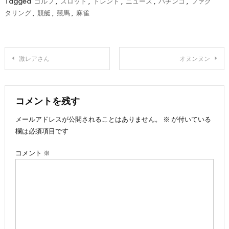
Tagged
ゴルフ
,
スロット
,
トレンド
,
ニュース
,
パチンコ
,
ファク
タリング
,
競艇
,
競馬
,
麻雀
投
激レアさん
オヌンヌン
稿
ナ
コメントを残す
メールアドレスが公開されることはありません。
※
が付いている
ビ
欄は必須項目です
ゲ
コメント
※
ー
シ
ョ