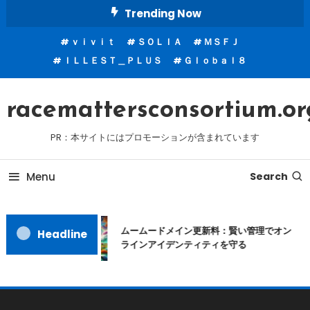
Skip
Trending Now
To
ｖｉｖｉｔ
ＳＯＬＩＡ
ＭＳＦＪ
Content
ＩＬＬＥＳＴ＿ＰＬＵＳ
Ｇｌｏｂａｌ８
racemattersconsortium.or
PR：本サイトにはプロモーションが含まれています
Menu
Search
ムームードメイン更新料：賢い管理でオン
Headline
ラインアイデンティティを守る