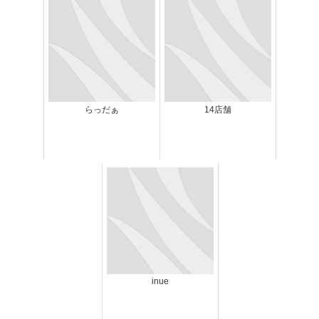
らっだぁ
14店舗
inue