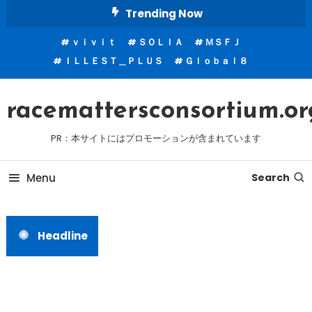
Skip
Trending Now
To
ｖｉｖｉｔ
ＳＯＬＩＡ
ＭＳＦＪ
Content
ＩＬＬＥＳＴ＿ＰＬＵＳ
Ｇｌｏｂａｌ８
racemattersconsortium.or
PR：本サイトにはプロモーションが含まれています
Menu
Search
Headline