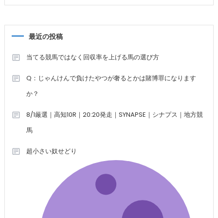
最近の投稿
当てる競馬ではなく回収率を上げる馬の選び方
Q：じゃんけんで負けたやつが奢るとかは賭博罪になります
か？
8/1厳選｜高知10R｜20:20発走｜SYNAPSE｜シナプス｜地方競
馬
超小さい奴せどり