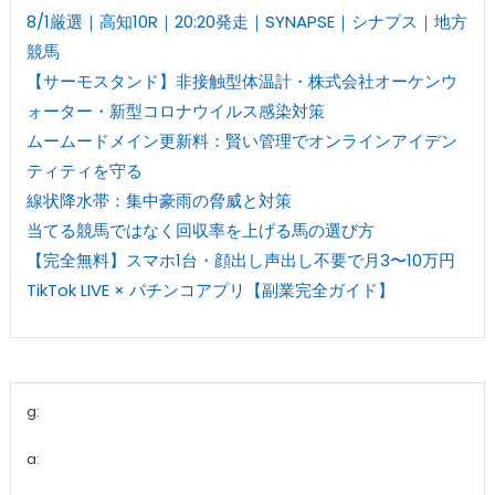
8/1厳選｜高知10R｜20:20発走｜SYNAPSE｜シナプス｜地方
競馬
【サーモスタンド】非接触型体温計・株式会社オーケンウ
ォーター・新型コロナウイルス感染対策
ムームードメイン更新料：賢い管理でオンラインアイデン
ティティを守る
線状降水帯：集中豪雨の脅威と対策
当てる競馬ではなく回収率を上げる馬の選び方
【完全無料】スマホ1台・顔出し声出し不要で月3〜10万円
TikTok LIVE × パチンコアプリ【副業完全ガイド】
g:
a: