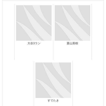
大谷3ラン
栗山英樹
すでたき