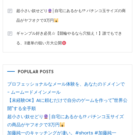
超小さい奴せどり
│自宅にあるかも!? パチンコ玉サイズの商
品がヤフオクで3万円
ギャンブル好き必見☆【競輪やるなら穴狙え！】誰でもでき
る、3連単の狙い方大公開
POPULAR POSTS
プロフェッショナルなメール体験を、あなたのドメインで
- ムームードメインメール
【未経験OK】AIに頼むだけで自分のゲームを作って"世界公
開"する全手順
超小さい奴せどり
│自宅にあるかも!? パチンコ玉サイズ
の商品がヤフオクで3万円
加藤純一のキャッチングが凄い。#shorts #加藤純一