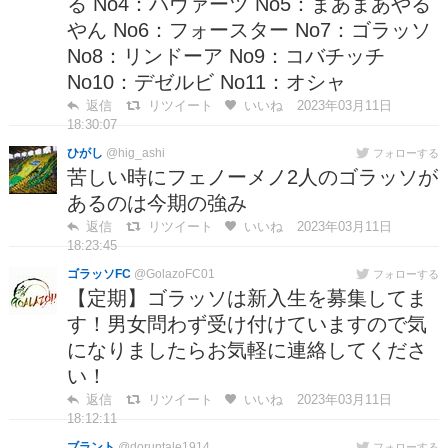
る No4：ハヴァーツ No5：まあまあやる
やん No6：フォースター No7：ゴラッソ
No8：リンドーア No9：コバチッチ
No10：デゼルビ No11：オシャ
返信
リツイート
いいね
2023年03月11日
18:30:07
ひがし
@hig_ashi
フォローする
苦しい時にフェノーメノ2人のゴラッソが
あるのは今期の強み
返信
リツイート
いいね
2023年03月11日
18:23:45
ゴラッソFC
@GolazoFC01
フォローする
【定期】ゴラッソは新入生を募集してま
す！男女問わず受け付けていますので気
になりましたらお気軽に連絡してくださ
い！
返信
リツイート
いいね
2023年03月11日
18:12:11
ブラント
@doruntale1914
フォローする