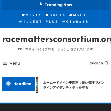
Skip
Trending Now
To
ｖｉｖｉｔ
ＳＯＬＩＡ
ＭＳＦＪ
Content
ＩＬＬＥＳＴ＿ＰＬＵＳ
Ｇｌｏｂａｌ８
racemattersconsortium.or
PR：本サイトにはプロモーションが含まれています
Menu
Search
ムームードメイン更新料：賢い管理でオン
Headline
ラインアイデンティティを守る