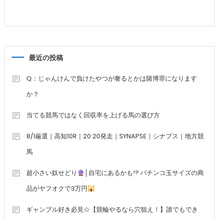
最近の投稿
Q：じゃんけんで負けたやつが奢るとかは賭博罪になります
か？
当てる競馬ではなく回収率を上げる馬の選び方
8/1厳選｜高知10R｜20:20発走｜SYNAPSE｜シナプス｜地方競
馬
超小さい奴せどり
│自宅にあるかも!? パチンコ玉サイズの商
品がヤフオクで3万円
ギャンブル好き必見☆【競輪やるなら穴狙え！】誰でもでき