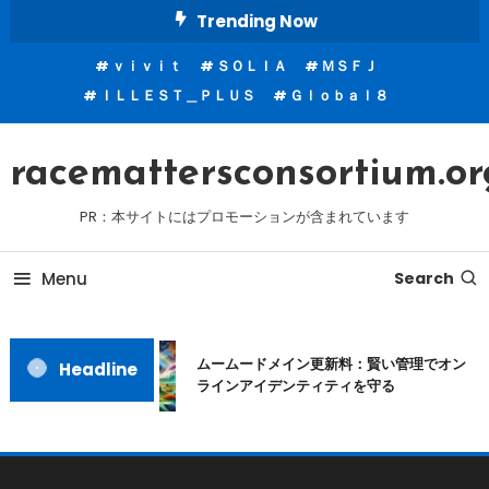
Skip
Trending Now
To
ｖｉｖｉｔ
ＳＯＬＩＡ
ＭＳＦＪ
Content
ＩＬＬＥＳＴ＿ＰＬＵＳ
Ｇｌｏｂａｌ８
racemattersconsortium.or
PR：本サイトにはプロモーションが含まれています
Menu
Search
ムームードメイン更新料：賢い管理でオン
Headline
ラインアイデンティティを守る