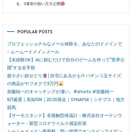
る、3連単の狙い方大公開
POPULAR POSTS
プロフェッショナルなメール体験を、あなたのドメインで
- ムームードメインメール
【未経験OK】AIに頼むだけで自分のゲームを作って"世界公
開"する全手順
超小さい奴せどり
│自宅にあるかも!? パチンコ玉サイズ
の商品がヤフオクで3万円
加藤純一のキャッチングが凄い。#shorts #加藤純一
8/1厳選｜高知10R｜20:20発走｜SYNAPSE｜シナプス｜地方
競馬
【サーモスタンド】非接触型体温計・株式会社オーケンウ
ォーター・新型コロナウイルス感染対策
ムームードメイン更新料：賢い管理でオンラインアイデン