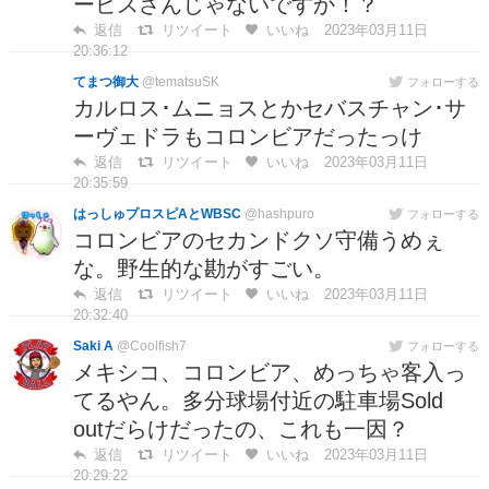
ービスさんじゃないですか！？
返信
リツイート
いいね
2023年03月11日
20:36:12
てまつ御大
@tematsuSK
フォローする
カルロス･ムニョスとかセバスチャン･サ
ーヴェドラもコロンビアだったっけ
返信
リツイート
いいね
2023年03月11日
20:35:59
はっしゅプロスピAとWBSC
@hashpuro
フォローする
コロンビアのセカンドクソ守備うめぇ
な。野生的な勘がすごい。
返信
リツイート
いいね
2023年03月11日
20:32:40
Saki A
@Coolfish7
フォローする
メキシコ、コロンビア、めっちゃ客入っ
てるやん。多分球場付近の駐車場Sold
outだらけだったの、これも一因？
返信
リツイート
いいね
2023年03月11日
20:29:22