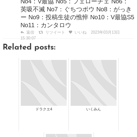
No4：V最協 No5：フェローチェ No6：
英吸不滅 No7：ぐちつボウ No8：がっき
ー No9：投稿生徒の憔悴 No10：V最協S5
No11：カンタロウ
返信
リツイート
いいね
2023年03月13日
15:30:07
Related posts:
ドラクエ4
いくみん