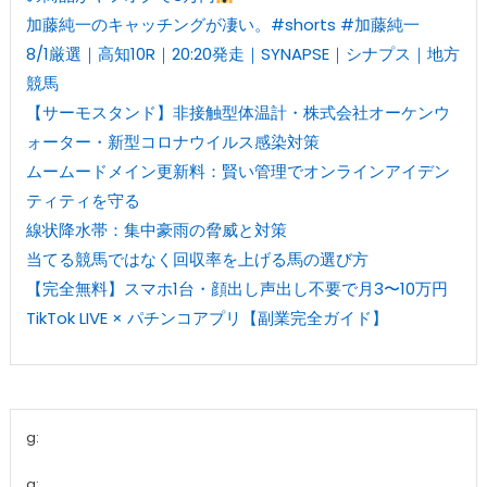
加藤純一のキャッチングが凄い。#shorts #加藤純一
8/1厳選｜高知10R｜20:20発走｜SYNAPSE｜シナプス｜地方
競馬
【サーモスタンド】非接触型体温計・株式会社オーケンウ
ォーター・新型コロナウイルス感染対策
ムームードメイン更新料：賢い管理でオンラインアイデン
ティティを守る
線状降水帯：集中豪雨の脅威と対策
当てる競馬ではなく回収率を上げる馬の選び方
【完全無料】スマホ1台・顔出し声出し不要で月3〜10万円
TikTok LIVE × パチンコアプリ【副業完全ガイド】
g:
a: