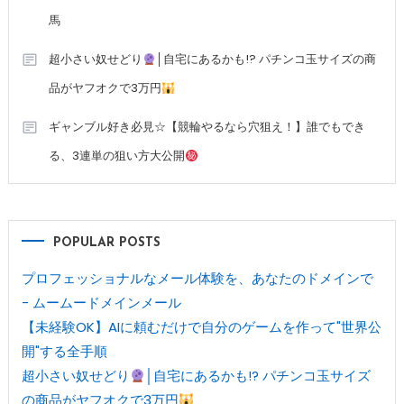
馬
超小さい奴せどり
│自宅にあるかも!? パチンコ玉サイズの商
品がヤフオクで3万円
ギャンブル好き必見☆【競輪やるなら穴狙え！】誰でもでき
る、3連単の狙い方大公開
POPULAR POSTS
プロフェッショナルなメール体験を、あなたのドメインで
- ムームードメインメール
【未経験OK】AIに頼むだけで自分のゲームを作って"世界公
開"する全手順
超小さい奴せどり
│自宅にあるかも!? パチンコ玉サイズ
の商品がヤフオクで3万円