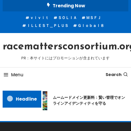
Skip
Trending Now
To
ｖｉｖｉｔ
ＳＯＬＩＡ
ＭＳＦＪ
Content
ＩＬＬＥＳＴ＿ＰＬＵＳ
Ｇｌｏｂａｌ８
racemattersconsortium.or
PR：本サイトにはプロモーションが含まれています
Menu
Search
ムームードメイン更新料：賢い管理でオン
Headline
ラインアイデンティティを守る