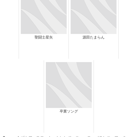
聖闘士星矢
源田たまらん
卒業ソング