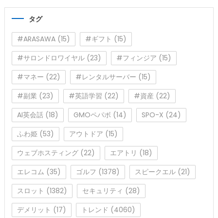
リ
タグ
ー
#ARASAWA
(15)
#ギフト
(15)
#サロンドロワイヤル
(23)
#フィンジア
(15)
#マネー
(22)
#レンタルサーバー
(15)
#副業
(23)
#英語学習
(22)
#資産
(22)
AI英会話
(18)
GMOペパボ
(14)
SPO-X
(24)
ふわ姫
(53)
アウトドア
(15)
ウェブホスティング
(22)
エアトリ
(18)
エレコム
(35)
ゴルフ
(1378)
スピークエル
(21)
スロット
(1382)
セキュリティ
(28)
デメリット
(17)
トレンド
(4060)