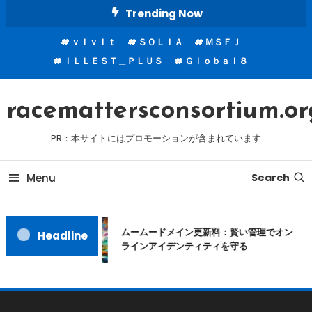
Skip
Trending Now
To
ｖｉｖｉｔ
ＳＯＬＩＡ
ＭＳＦＪ
Content
ＩＬＬＥＳＴ＿ＰＬＵＳ
Ｇｌｏｂａｌ８
racemattersconsortium.or
PR：本サイトにはプロモーションが含まれています
Menu
Search
ムームードメイン更新料：賢い管理でオン
Headline
ラインアイデンティティを守る