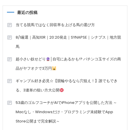
最近の投稿
当てる競馬ではなく回収率を上げる馬の選び方
8/1厳選｜高知10R｜20:20発走｜SYNAPSE｜シナプス｜地方競
馬
超小さい奴せどり
│自宅にあるかも!? パチンコ玉サイズの商
品がヤフオクで3万円
ギャンブル好き必見☆【競輪やるなら穴狙え！】誰でもでき
る、3連単の狙い方大公開
53歳のゴルフコーチがAIでiPhoneアプリを公開した方法 ～
Macなし・Windowsだけ・プログラミング未経験でApp
Store公開まで完全解説～