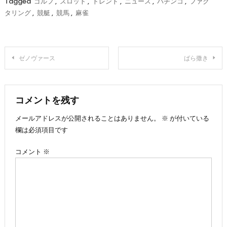
Tagged
ゴルフ
,
スロット
,
トレンド
,
ニュース
,
パチンコ
,
ファク
タリング
,
競艇
,
競馬
,
麻雀
投
ゼノヴァース
ばら撒き
稿
ナ
コメントを残す
メールアドレスが公開されることはありません。
※
が付いている
ビ
欄は必須項目です
ゲ
コメント
※
ー
シ
ョ