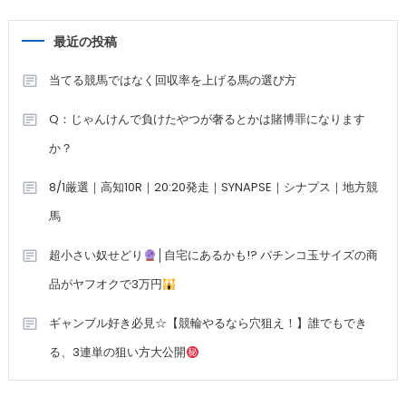
最近の投稿
当てる競馬ではなく回収率を上げる馬の選び方
Q：じゃんけんで負けたやつが奢るとかは賭博罪になります
か？
8/1厳選｜高知10R｜20:20発走｜SYNAPSE｜シナプス｜地方競
馬
超小さい奴せどり
│自宅にあるかも!? パチンコ玉サイズの商
品がヤフオクで3万円
ギャンブル好き必見☆【競輪やるなら穴狙え！】誰でもでき
る、3連単の狙い方大公開