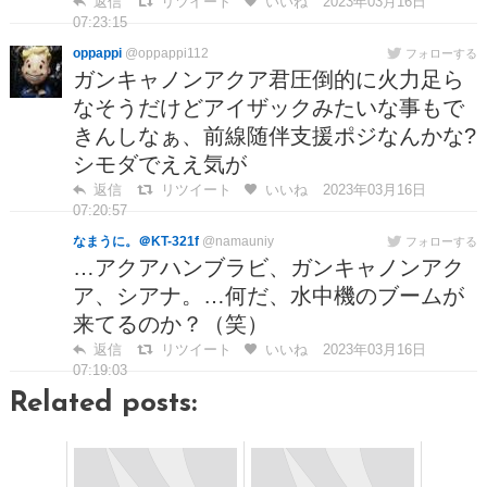
返信
リツイート
いいね
2023年03月16日
07:23:15
oppappi
@oppappi112
フォローする
ガンキャノンアクア君圧倒的に火力足ら
なそうだけどアイザックみたいな事もで
きんしなぁ、前線随伴支援ポジなんかな?
シモダでええ気が
返信
リツイート
いいね
2023年03月16日
07:20:57
なまうに。＠KT-321f
@namauniy
フォローする
…アクアハンブラビ、ガンキャノンアク
ア、シアナ。…何だ、水中機のブームが
来てるのか？（笑）
返信
リツイート
いいね
2023年03月16日
07:19:03
Related posts: