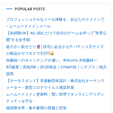
POPULAR POSTS
プロフェッショナルなメール体験を、あなたのドメインで
- ムームードメインメール
【未経験OK】AIに頼むだけで自分のゲームを作って"世界公
開"する全手順
超小さい奴せどり
│自宅にあるかも!? パチンコ玉サイズ
の商品がヤフオクで3万円
加藤純一のキャッチングが凄い。#shorts #加藤純一
8/1厳選｜高知10R｜20:20発走｜SYNAPSE｜シナプス｜地方
競馬
【サーモスタンド】非接触型体温計・株式会社オーケンウ
ォーター・新型コロナウイルス感染対策
ムームードメイン更新料：賢い管理でオンラインアイデン
ティティを守る
線状降水帯：集中豪雨の脅威と対策