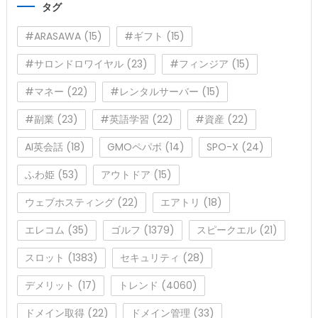
タグ
ー
#ARASAWA
(15)
#ギフト
(15)
#サロンドロワイヤル
(23)
#フィンジア
(15)
#マネー
(22)
#レンタルサーバー
(15)
#副業
(23)
#英語学習
(22)
#資産
(22)
AI英会話
(18)
GMOペパボ
(14)
SPO-X
(24)
ふわ姫
(53)
アウトドア
(15)
ウェブホスティング
(22)
エアトリ
(18)
エレコム
(35)
ゴルフ
(1379)
スピークエル
(21)
スロット
(1383)
セキュリティ
(28)
デメリット
(17)
トレンド
(4060)
ドメイン取得
(22)
ドメイン管理
(33)