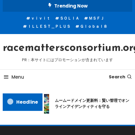
Skip
Trending Now
To
ｖｉｖｉｔ
ＳＯＬＩＡ
ＭＳＦＪ
Content
ＩＬＬＥＳＴ＿ＰＬＵＳ
Ｇｌｏｂａｌ８
racemattersconsortium.or
PR：本サイトにはプロモーションが含まれています
Menu
Search
ムームードメイン更新料：賢い管理でオン
Headline
ラインアイデンティティを守る