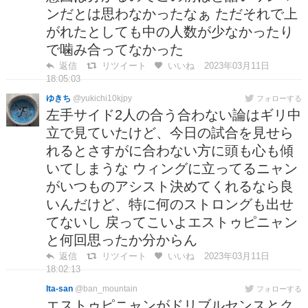
ンだとは思わなかったなぁ ただそれで上
がれたとしても中の人数が少なかったり
で噛み合ってなかった
返信
リツイート
いいね
2023年03月11日
18:05:03
ゆきち
@yukichi10kjpy
フォローする
左手サイド2人の合う合わない論はギリ中
立で見ていたけど、今日の試合を見せら
れるとさすがに合わない方に頭も心も傾
いてしまうな ウィングに立ってるニャン
がいつものアシスト決めてくれるなら良
いんだけど、特に何のストロングも出せ
てないし 戻ってこいよエストゥピニャン
と何回思ったか分からん
返信
リツイート
いいね
2023年03月11日
18:02:13
Ita-san
@ban_mountain
フォローする
エストゥピニャンがドリブルセンスとク