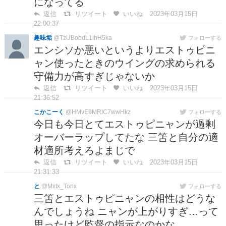
になってる
返信
リツイート
いいね
2023年03月15日
22:00:37
趣味垢
@TzUBobdL1lhH5ka
フォローする
エンシソか悪いというよりエストゥピニ
ャン使ったときのウイングの求められる
守備力が高すぎじゃないか
返信
リツイート
いいね
2023年03月15日
21:36:52
こかこーく
@HMvE9MRIC7wwHkz
フォローする
今日も今日とてエストゥピニャンが過剰
オーバーラップしてたな 三笘と自分の適
材適所考えろよまじで
返信
リツイート
いいね
2023年03月15日
21:31:33
と
@Mxtx_Tonx
フォローする
三笘とエストゥピニャンの相性はどうな
んでしょうね ニャンが上がりすぎ…って
思ったけど監督の指示なのかな