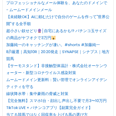
プロフェッショナルなメール体験を、あなたのドメインで
- ムームードメインメール
【未経験OK】AIに頼むだけで自分のゲームを作って"世界公
開"する全手順
超小さい奴せどり
│自宅にあるかも!? パチンコ玉サイズ
の商品がヤフオクで3万円
加藤純一のキャッチングが凄い。#shorts #加藤純一
8/1厳選｜高知10R｜20:20発走｜SYNAPSE｜シナプス｜地方
競馬
【サーモスタンド】非接触型体温計・株式会社オーケンウ
ォーター・新型コロナウイルス感染対策
ムームードメイン更新料：賢い管理でオンラインアイデン
ティティを守る
線状降水帯：集中豪雨の脅威と対策
【完全無料】スマホ1台・顔出し声出し不要で月3〜10万円
TikTok LIVE × パチンコアプリ【副業完全ガイド】
当てる競馬ではなく回収率を上げる馬の選び方