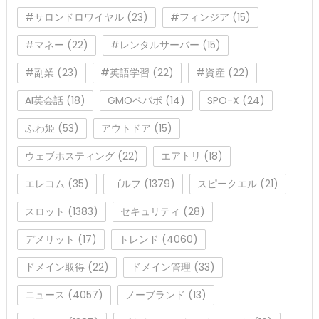
#サロンドロワイヤル
(23)
#フィンジア
(15)
#マネー
(22)
#レンタルサーバー
(15)
#副業
(23)
#英語学習
(22)
#資産
(22)
AI英会話
(18)
GMOペパボ
(14)
SPO-X
(24)
ふわ姫
(53)
アウトドア
(15)
ウェブホスティング
(22)
エアトリ
(18)
エレコム
(35)
ゴルフ
(1379)
スピークエル
(21)
スロット
(1383)
セキュリティ
(28)
デメリット
(17)
トレンド
(4060)
ドメイン取得
(22)
ドメイン管理
(33)
ニュース
(4057)
ノーブランド
(13)