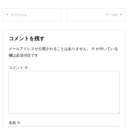
投
タラちゃん
プールD
稿
ナ
コメントを残す
メールアドレスが公開されることはありません。
※
が付いている
ビ
欄は必須項目です
ゲ
コメント
※
ー
シ
ョ
ン
名前
※