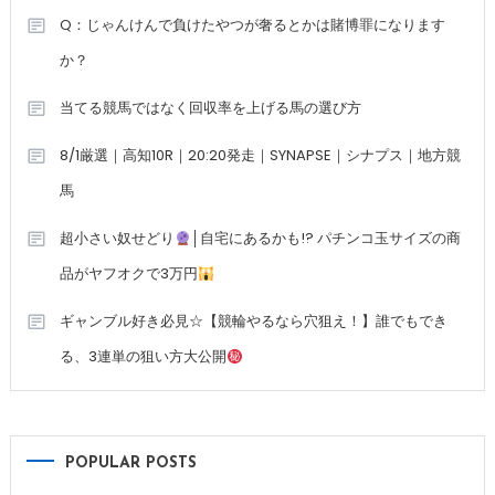
Q：じゃんけんで負けたやつが奢るとかは賭博罪になります
か？
当てる競馬ではなく回収率を上げる馬の選び方
8/1厳選｜高知10R｜20:20発走｜SYNAPSE｜シナプス｜地方競
馬
超小さい奴せどり
│自宅にあるかも!? パチンコ玉サイズの商
品がヤフオクで3万円
ギャンブル好き必見☆【競輪やるなら穴狙え！】誰でもでき
る、3連単の狙い方大公開
POPULAR POSTS