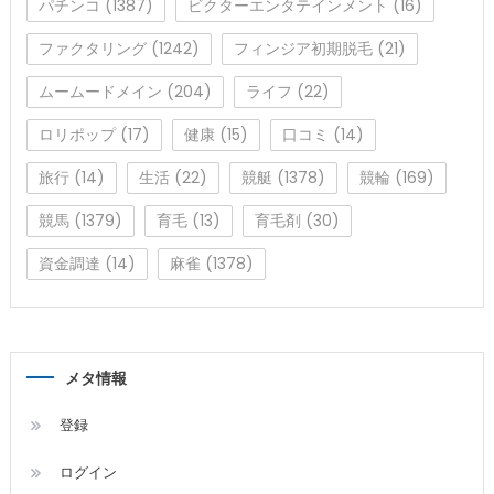
パチンコ
(1387)
ビクターエンタテインメント
(16)
ファクタリング
(1242)
フィンジア初期脱毛
(21)
ムームードメイン
(204)
ライフ
(22)
ロリポップ
(17)
健康
(15)
口コミ
(14)
旅行
(14)
生活
(22)
競艇
(1378)
競輪
(169)
競馬
(1379)
育毛
(13)
育毛剤
(30)
資金調達
(14)
麻雀
(1378)
メタ情報
登録
ログイン