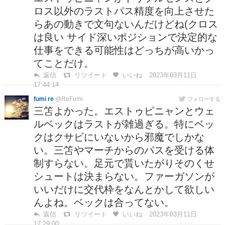
ロス以外のラストパス精度を向上させた
らあの動きで文句ないんだけどね(クロス
は良い サイド深いポジションで決定的な
仕事をできる可能性はどっちが高いかっ
てことだけ。
返信
リツイート
いいね
2023年03月11日
17:44:14
fumi re
@ReFumi
フォローする
三笘よかった。エストゥピニャンとウェ
ルベックはラストが雑過ぎる。特にベッ
クはクサビにいないから邪魔でしかな
い。三笘やマーチからのパスを受ける体
制すらない。足元で貰いたがりそのくせ
シュートは決まらない。ファーガソンが
いいだけに交代枠をなんとかして欲しい
んよね。ベックは合ってない。
返信
リツイート
いいね
2023年03月11日
17:29:00