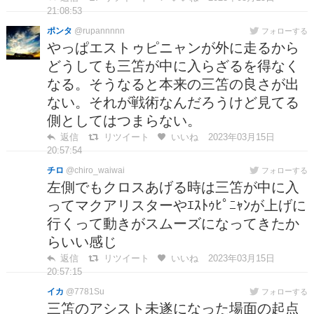
21:08:53
ポンタ
@rupannnnn
フォローする
やっぱエストゥピニャンが外に走るから
どうしても三笘が中に入らざるを得なく
なる。そうなると本来の三笘の良さが出
ない。それが戦術なんだろうけど見てる
側としてはつまらない。
返信
リツイート
いいね
2023年03月15日
20:57:54
チロ
@chiro_waiwai
フォローする
左側でもクロスあげる時は三笘が中に入
ってマクアリスターやｴｽﾄｩﾋﾟﾆｬﾝが上げに
行くって動きがスムーズになってきたか
らいい感じ
返信
リツイート
いいね
2023年03月15日
20:57:15
イカ
@7781Su
フォローする
三笘のアシスト未遂になった場面の起点