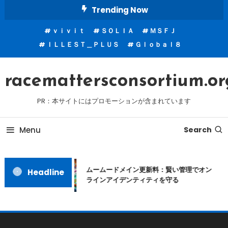
Skip
Trending Now
To
ｖｉｖｉｔ
ＳＯＬＩＡ
ＭＳＦＪ
Content
ＩＬＬＥＳＴ＿ＰＬＵＳ
Ｇｌｏｂａｌ８
racemattersconsortium.or
PR：本サイトにはプロモーションが含まれています
Menu
Search
ムームードメイン更新料：賢い管理でオン
Headline
ラインアイデンティティを守る