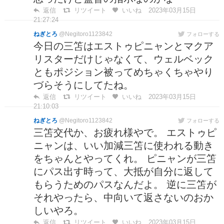
返信
リツイート
いいね
2023年03月15日
21:27:24
ねぎとろ
@Negitoro1123842
フォローする
今日の三笘はエストゥピニャンとマクア
リスターだけじゃなくて、ウェルベック
ともポジション被ってめちゃくちゃやり
づらそうにしてたね。
返信
リツイート
いいね
2023年03月15日
21:10:03
ねぎとろ
@Negitoro1123842
フォローする
三笘交代か、お疲れ様やで。 エストゥピ
ニャンは、いい加減三笘に使われる動き
をちゃんとやってくれ。 ピニャンが三笘
にパス出す時って、大抵が自分に返して
もらうためのパスなんだよ。 逆に三笘が
それやったら、中向いて返さないのおか
しいやろ。
返信
リツイート
いいね
2023年03月15日