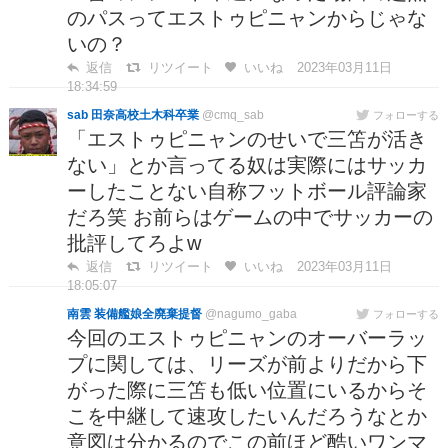
のパスってエストゥピニャンからじゃな
いの？
返信
リツイート
いいね
2023年03月11日
18:34:59
sab 田奈高校土木科卒業
@cmq_sab
フォローする
「エストゥピニャンのせいで三笘が活き
ない」とか言ってる奴は実際にはサッカ
ーしたことない自称フットボール評論家
だろ笑 お前らはゲームの中でサッカーの
批評してろよw
返信
リツイート
いいね
2023年03月11日
18:05:07
南雲 装備艦娘全廃棄提督
@nagumo_gaba
フォローする
今回のエストゥピニャンのオーバーラッ
プに関しては、リーズが前よりだから下
がった際に三笘も低い位置にいるからそ
こを中継して速攻したいんだろうなとか
意図は分かるのでこの前ほど酷いワンマ