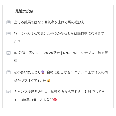
最近の投稿
当てる競馬ではなく回収率を上げる馬の選び方
Q：じゃんけんで負けたやつが奢るとかは賭博罪になります
か？
8/1厳選｜高知10R｜20:20発走｜SYNAPSE｜シナプス｜地方競
馬
超小さい奴せどり
│自宅にあるかも!? パチンコ玉サイズの商
品がヤフオクで3万円
ギャンブル好き必見☆【競輪やるなら穴狙え！】誰でもでき
る、3連単の狙い方大公開