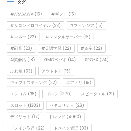
タグ
ー
#ARASAWA
(15)
#ギフト
(15)
#サロンドロワイヤル
(23)
#フィンジア
(15)
#マネー
(22)
#レンタルサーバー
(15)
#副業
(23)
#英語学習
(22)
#資産
(22)
AI英会話
(18)
GMOペパボ
(14)
SPO-X
(24)
ふわ姫
(53)
アウトドア
(15)
ウェブホスティング
(22)
エアトリ
(18)
エレコム
(35)
ゴルフ
(1379)
スピークエル
(21)
スロット
(1383)
セキュリティ
(28)
デメリット
(17)
トレンド
(4060)
ドメイン取得
(22)
ドメイン管理
(33)