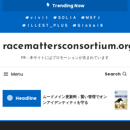
Skip
Trending Now
To
ｖｉｖｉｔ
ＳＯＬＩＡ
ＭＳＦＪ
Content
ＩＬＬＥＳＴ＿ＰＬＵＳ
Ｇｌｏｂａｌ８
racemattersconsortium.or
PR：本サイトにはプロモーションが含まれています
Menu
Search
ムームードメイン更新料：賢い管理でオン
Headline
ラインアイデンティティを守る