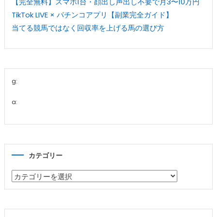
【完全無料】スマホ1台・顔出し声出し不要で月3〜10万円
TikTok LIVE × パチンコアプリ【副業完全ガイド】
当てる競馬ではなく回収率を上げる馬の選び方
g:
a:
カテゴリー
カ
テ
ゴ
リ