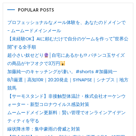
POPULAR POSTS
プロフェッショナルなメール体験を、あなたのドメインで
- ムームードメインメール
【未経験OK】AIに頼むだけで自分のゲームを作って"世界公
開"する全手順
超小さい奴せどり
│自宅にあるかも!? パチンコ玉サイズ
の商品がヤフオクで3万円
加藤純一のキャッチングが凄い。#shorts #加藤純一
8/1厳選｜高知10R｜20:20発走｜SYNAPSE｜シナプス｜地方
競馬
【サーモスタンド】非接触型体温計・株式会社オーケンウ
ォーター・新型コロナウイルス感染対策
ムームードメイン更新料：賢い管理でオンラインアイデン
ティティを守る
線状降水帯：集中豪雨の脅威と対策