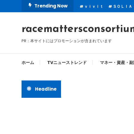
Skip
Trending Now
ｖｉｖｉｔ
ＳＯＬＩＡ
To
Content
racemattersconsortiu
PR：本サイトにはプロモーションが含まれています
ホーム
TVニューストレンド
マネー・資産・副
Headline