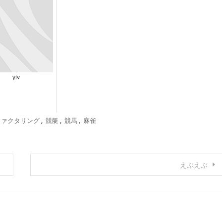
ytv
ファクタリング
,
競艇
,
競馬
,
麻雀
えぶえぶ