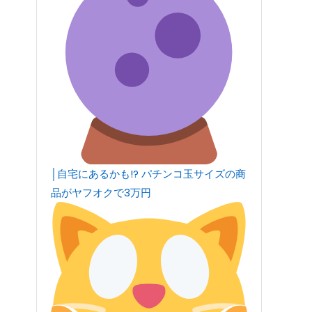
│自宅にあるかも!? パチンコ玉サイズの商
品がヤフオクで3万円