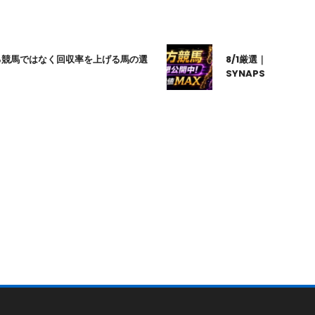
馬ではなく回収率を上げる馬の選
8/1厳選｜高知10R｜20:
SYNAPSE｜シナプス｜