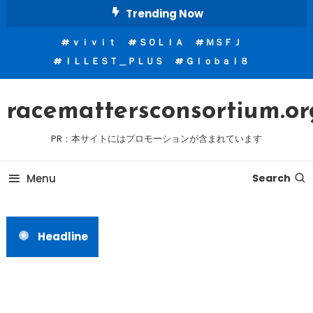
Skip
Trending Now
To
ｖｉｖｉｔ
ＳＯＬＩＡ
ＭＳＦＪ
Content
ＩＬＬＥＳＴ＿ＰＬＵＳ
Ｇｌｏｂａｌ８
racemattersconsortium.or
PR：本サイトにはプロモーションが含まれています
Menu
Search
Headline