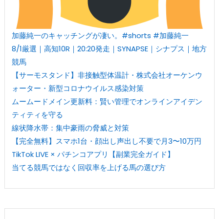
加藤純一のキャッチングが凄い。#shorts #加藤純一
8/1厳選｜高知10R｜20:20発走｜SYNAPSE｜シナプス｜地方
競馬
【サーモスタンド】非接触型体温計・株式会社オーケンウ
ォーター・新型コロナウイルス感染対策
ムームードメイン更新料：賢い管理でオンラインアイデン
ティティを守る
線状降水帯：集中豪雨の脅威と対策
【完全無料】スマホ1台・顔出し声出し不要で月3〜10万円
TikTok LIVE × パチンコアプリ【副業完全ガイド】
当てる競馬ではなく回収率を上げる馬の選び方