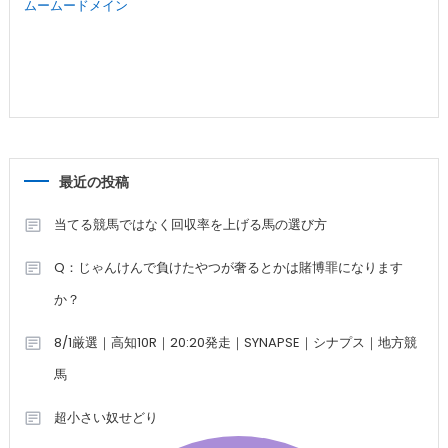
ムームードメイン
最近の投稿
当てる競馬ではなく回収率を上げる馬の選び方
Q：じゃんけんで負けたやつが奢るとかは賭博罪になります
か？
8/1厳選｜高知10R｜20:20発走｜SYNAPSE｜シナプス｜地方競
馬
超小さい奴せどり