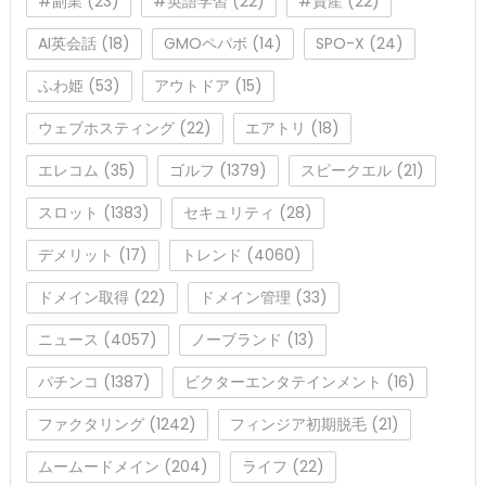
#副業
(23)
#英語学習
(22)
#資産
(22)
AI英会話
(18)
GMOペパボ
(14)
SPO-X
(24)
ふわ姫
(53)
アウトドア
(15)
ウェブホスティング
(22)
エアトリ
(18)
エレコム
(35)
ゴルフ
(1379)
スピークエル
(21)
スロット
(1383)
セキュリティ
(28)
デメリット
(17)
トレンド
(4060)
ドメイン取得
(22)
ドメイン管理
(33)
ニュース
(4057)
ノーブランド
(13)
パチンコ
(1387)
ビクターエンタテインメント
(16)
ファクタリング
(1242)
フィンジア初期脱毛
(21)
ムームードメイン
(204)
ライフ
(22)