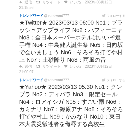
返信
リツイート
いいね
2023年03月12日
21:18:56
トレンドワード
@trendword777
フォローする
★Twitter★ 2023/03/13 06:00 No1：ブラ
ッシュアップライフ No2：ハフィーニャ
No3：全日本スーパーホテルはいいぞ選
手権 No4：中島健人誕生祭 No5：日向坂
で会いましょう No6：そろそろ打てや村
上 No7：土砂降り No8：雨風の音
返信
リツイート
いいね
2023年03月12日
21:00:07
トレンドワード
@trendword777
フォローする
★Yahoo★ 2023/03/13 05:30 No1：クン
ブラ No2：ディバラ No3：限定セール
No4：ロアイシガ No5：すごい雨 No6：
カミナリ No7：篠原アナ No8：そろそろ
打てや村上 No9：かみなり No10：東日
本大震災犠牲者を侮辱する高校生