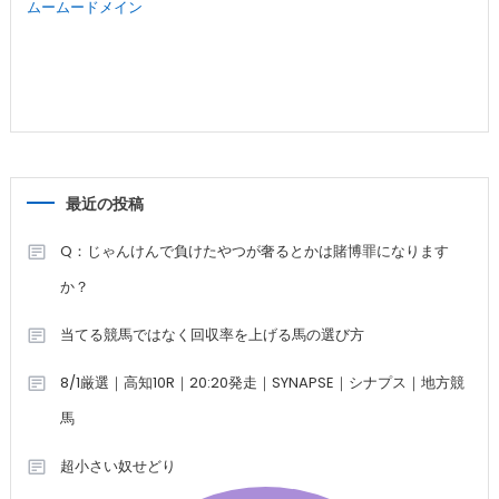
ムームードメイン
最近の投稿
Q：じゃんけんで負けたやつが奢るとかは賭博罪になります
か？
当てる競馬ではなく回収率を上げる馬の選び方
8/1厳選｜高知10R｜20:20発走｜SYNAPSE｜シナプス｜地方競
馬
超小さい奴せどり