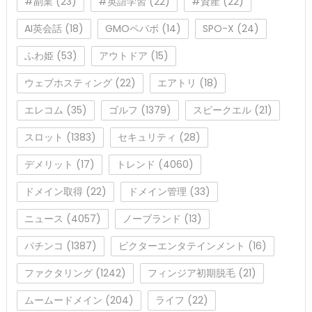
#副業
(23)
#英語学習
(22)
#資産
(22)
AI英会話
(18)
GMOペパボ
(14)
SPO-X
(24)
ふわ姫
(53)
アウトドア
(15)
ウェブホスティング
(22)
エアトリ
(18)
エレコム
(35)
ゴルフ
(1379)
スピークエル
(21)
スロット
(1383)
セキュリティ
(28)
デメリット
(17)
トレンド
(4060)
ドメイン取得
(22)
ドメイン管理
(33)
ニュース
(4057)
ノーブランド
(13)
パチンコ
(1387)
ビクターエンタテインメント
(16)
ファクタリング
(1242)
フィンジア初期脱毛
(21)
ムームードメイン
(204)
ライフ
(22)