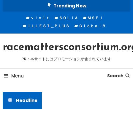
Skip
Trending Now
To
ｖｉｖｉｔ
ＳＯＬＩＡ
ＭＳＦＪ
Content
ＩＬＬＥＳＴ＿ＰＬＵＳ
Ｇｌｏｂａｌ８
racemattersconsortium.or
PR：本サイトにはプロモーションが含まれています
Menu
Search
Headline