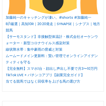
加藤純一のキャッチングが凄い。#shorts #加藤純一
8/1厳選｜高知10R｜20:20発走｜SYNAPSE｜シナプス｜地方
競馬
【サーモスタンド】非接触型体温計・株式会社オーケンウ
ォーター・新型コロナウイルス感染対策
線状降水帯：集中豪雨の脅威と対策
ムームードメイン更新料：賢い管理でオンラインアイデン
ティティを守る
【完全無料】スマホ1台・顔出し声出し不要で月3〜10万円
TikTok LIVE × パチンコアプリ【副業完全ガイド】
当てる競馬ではなく回収率を上げる馬の選び方