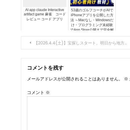
AI app claude Interactive
53歳のゴルフコーチがAIで
artifact game 麻雀 コード
iPhoneアプリを公開した方
レビュー コード アプリ
法 ～Macなし・Windowsだ
け・プログラミング未経験
でApp Store公開まで完全解
説～
投
【2026.4.4(土)】宝探しスタート。明日から地方遠征だぜ。#ギャンブル #競輪 #競馬 #競馬 #ボートレース
稿
ナ
コメントを残す
メールアドレスが公開されることはありません。
※
ビ
コメント
※
ゲ
ー
シ