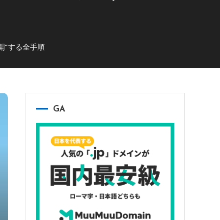
開”する全手順
GA