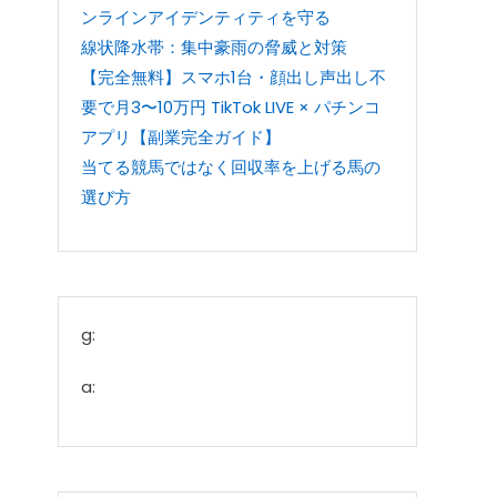
ンラインアイデンティティを守る
線状降水帯：集中豪雨の脅威と対策
【完全無料】スマホ1台・顔出し声出し不
要で月3〜10万円 TikTok LIVE × パチンコ
アプリ【副業完全ガイド】
当てる競馬ではなく回収率を上げる馬の
選び方
g:
a: