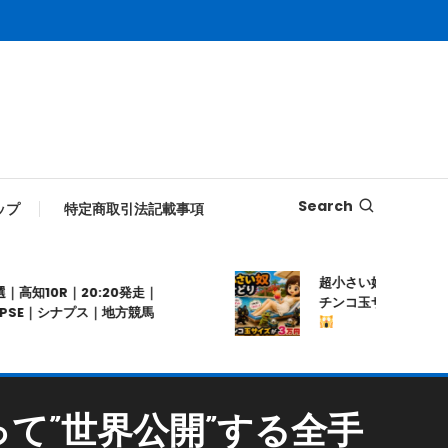
Search
ップ
特定商取引法記載事項
超小さい奴せどり
│自宅
知10R｜20:20発走｜
チンコ玉サイズの商品がヤ
E｜シナプス｜地方競馬
て”世界公開”する全手