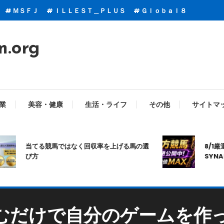
ＭＳＦＪ
ＩＬＬＥＳＴ＿ＰＬＵＳ
Ｇｌｏｂａｌ８
m.org
業
美容・健康
生活・ライフ
その他
サイトマ
当てる競馬ではなく回収率を上げる馬の選
8/1厳選｜高
び方
SYNAPS
頼むだけで自分のゲームを作っ