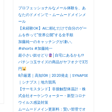
プロフェッショナルなメール体験を、あ
なたのドメインで - ムームードメインメ
ール
【未経験OK】AIに頼むだけで自分のゲー
ムを作って"世界公開"する全手順
加藤純一のキャッチングが凄い。
#shorts #加藤純一
超小さい奴せどり
│自宅にあるかも!?
パチンコ玉サイズの商品がヤフオクで3万
円
8/1厳選｜高知10R｜20:20発走｜SYNAPSE
｜シナプス｜地方競馬
【サーモスタンド】非接触型体温計・株
式会社オーケンウォーター・新型コロナ
ウイルス感染対策
ムームードメイン更新料：賢い管理でオ