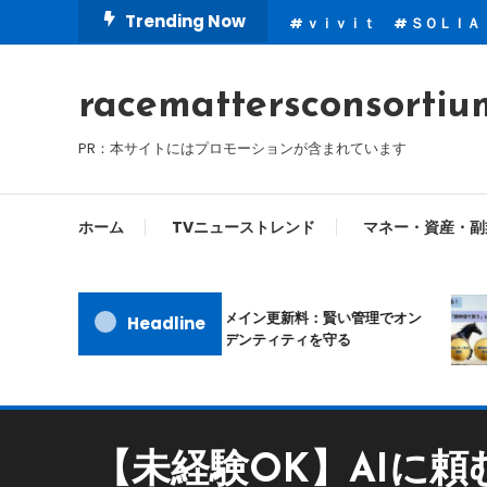
Skip
Trending Now
ｖｉｖｉｔ
ＳＯＬＩＡ
To
Content
racemattersconsortiu
PR：本サイトにはプロモーションが含まれています
ホーム
TVニューストレンド
マネー・資産・副
ムームードメイン更新料：賢い管理でオン
Headline
ラインアイデンティティを守る
【未経験OK】AIに