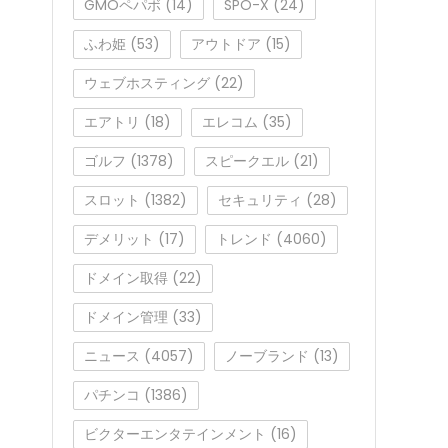
GMOペパボ
(14)
SPO-X
(24)
ふわ姫
(53)
アウトドア
(15)
ウェブホスティング
(22)
エアトリ
(18)
エレコム
(35)
ゴルフ
(1378)
スピークエル
(21)
スロット
(1382)
セキュリティ
(28)
デメリット
(17)
トレンド
(4060)
ドメイン取得
(22)
ドメイン管理
(33)
ニュース
(4057)
ノーブランド
(13)
パチンコ
(1386)
ビクターエンタテインメント
(16)