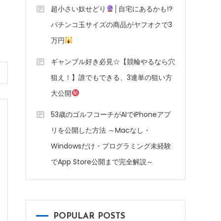
超小さい奴せどり
│自宅にあるかも!?
パチンコ玉サイズの商品がヤフオクで3
万円
ギャンブル好き必見☆【競輪やるなら穴
狙え！】誰でもできる、3連単の狙い方
大公開
53歳のゴルフコーチがAIでiPhoneアプ
リを公開した方法 ～Macなし・
Windowsだけ・プログラミング未経験
でApp Store公開まで完全解説～
POPULAR POSTS