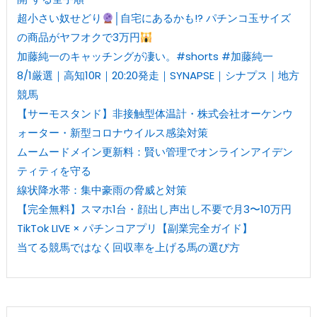
超小さい奴せどり
│自宅にあるかも!? パチンコ玉サイズ
の商品がヤフオクで3万円
加藤純一のキャッチングが凄い。#shorts #加藤純一
8/1厳選｜高知10R｜20:20発走｜SYNAPSE｜シナプス｜地方
競馬
【サーモスタンド】非接触型体温計・株式会社オーケンウ
ォーター・新型コロナウイルス感染対策
ムームードメイン更新料：賢い管理でオンラインアイデン
ティティを守る
線状降水帯：集中豪雨の脅威と対策
【完全無料】スマホ1台・顔出し声出し不要で月3〜10万円
TikTok LIVE × パチンコアプリ【副業完全ガイド】
当てる競馬ではなく回収率を上げる馬の選び方