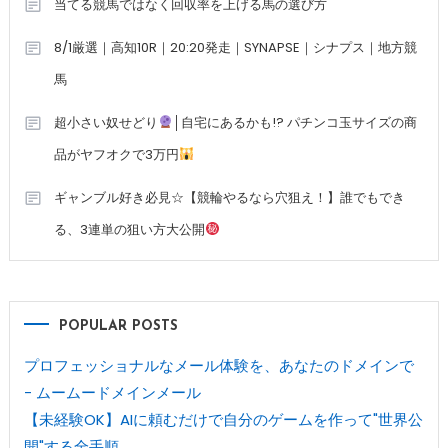
当てる競馬ではなく回収率を上げる馬の選び方
8/1厳選｜高知10R｜20:20発走｜SYNAPSE｜シナプス｜地方競
馬
超小さい奴せどり
│自宅にあるかも!? パチンコ玉サイズの商
品がヤフオクで3万円
ギャンブル好き必見☆【競輪やるなら穴狙え！】誰でもでき
る、3連単の狙い方大公開
POPULAR POSTS
プロフェッショナルなメール体験を、あなたのドメインで
- ムームードメインメール
【未経験OK】AIに頼むだけで自分のゲームを作って"世界公
開"する全手順