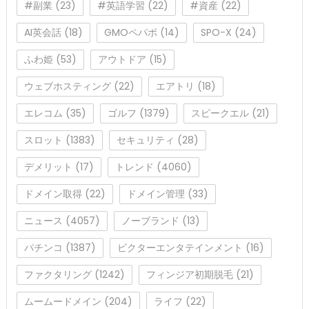
#副業
(23)
#英語学習
(22)
#資産
(22)
AI英会話
(18)
GMOペパボ
(14)
SPO-X
(24)
ふわ姫
(53)
アウトドア
(15)
ウェブホスティング
(22)
エアトリ
(18)
エレコム
(35)
ゴルフ
(1379)
スピークエル
(21)
スロット
(1383)
セキュリティ
(28)
デメリット
(17)
トレンド
(4060)
ドメイン取得
(22)
ドメイン管理
(33)
ニュース
(4057)
ノーブランド
(13)
パチンコ
(1387)
ビクターエンタテインメント
(16)
ファクタリング
(1242)
フィンジア初期脱毛
(21)
ムームードメイン
(204)
ライフ
(22)