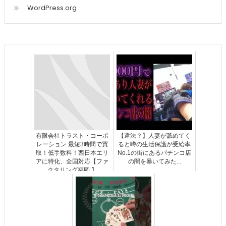
WordPress.org
有限会社トラスト・コーポ
【違法？】人妻が舐めてく
レーション 最短3時間で買
ると噂の生活保護が受給率
取！低手数料！西日本エリ
No.1の街にあるパチンコ店
アに特化、全国対応【ファ
の闇を暴いてみた...
クタリング福岡 】