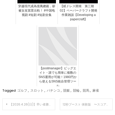
穿越現代成為億萬總裁，卻
【紙ドレス開発 第三期
被女友當眾出軌！ #中国电
02】ペーパークラフト開発
视剧 #短剧 #短剧全集
作業雑談【Developing a
papercraft】
【postmanager】ビッグエ
イト・誰でも簡単に複数の
SNS運用が可能！1980円か
ら使えるSNS統合管理ツー
ル
Tagged
ゴルフ
,
スロット
,
パチンコ
,
競艇
,
競輪
,
競馬
,
麻雀
投
【2026.4.26(日)】早い者勝ちだぜ！急げ！！ #ギャンブル #競輪 #競艇 #競馬 #ボートレース #平和島 #ギャンブル
12秒ブースト 体験版 〜スコアにこだわるほど自滅しやすい人へ〜