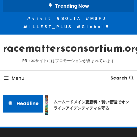
Skip
Trending Now
To
ｖｉｖｉｔ
ＳＯＬＩＡ
ＭＳＦＪ
Content
ＩＬＬＥＳＴ＿ＰＬＵＳ
Ｇｌｏｂａｌ８
racemattersconsortium.or
PR：本サイトにはプロモーションが含まれています
Menu
Search
ムームードメイン更新料：賢い管理でオン
Headline
ラインアイデンティティを守る