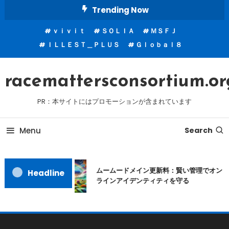
Skip
Trending Now
To
ｖｉｖｉｔ
ＳＯＬＩＡ
ＭＳＦＪ
Content
ＩＬＬＥＳＴ＿ＰＬＵＳ
Ｇｌｏｂａｌ８
racemattersconsortium.or
PR：本サイトにはプロモーションが含まれています
Menu
Search
ムームードメイン更新料：賢い管理でオン
Headline
ラインアイデンティティを守る