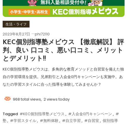
生活・ライフ
2023年8月27日
phi72110
KEC個別指導塾メビウス 【徹底解説】 評
判、良い 口コミ、悪い口コミ、メリット
とデメリット!!
KEC個別指導塾メビウスは、多角的な教育メソッドと自習室を備えた独
自の学習環境を提供。兄弟割引と入会金0円キャンペーンも実施中。あ
なたの学習スタイルに合った指導を体験してみませんか？
968 total views, 2 views today
Tagged
#KEC個別指導塾メビウス
,
#入会金0円キャンペーン
,
#
塾
,
#学習スタイル
,
#無料体験
,
#自立学習
,
#自習室
,
個別指導