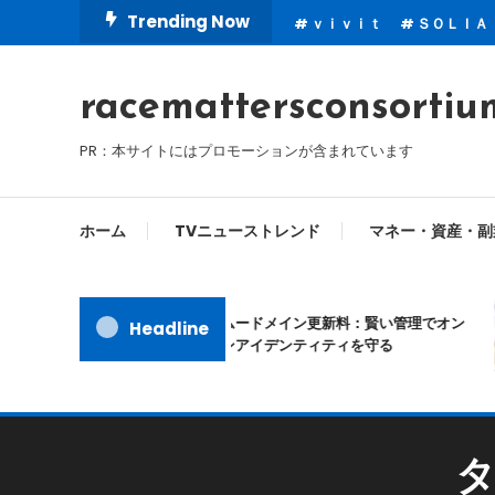
Skip
Trending Now
ｖｉｖｉｔ
ＳＯＬＩＡ
To
Content
racemattersconsortiu
PR：本サイトにはプロモーションが含まれています
ホーム
TVニューストレンド
マネー・資産・副
ムームードメイン更新料：賢い管理でオン
Headline
ラインアイデンティティを守る
タ