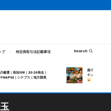
Search
ップ
特定商取引法記載事項
超小さい奴せど
/1厳選｜高知10R｜20:20発走｜
チンコ玉サイズの
YNAPSE｜シナプス｜地方競馬
埼玉