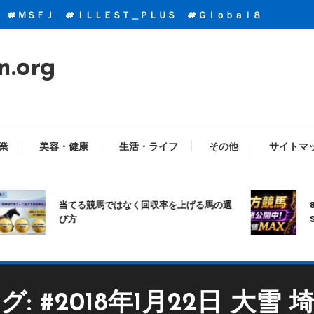
ＭＳＦＪ
ＩＬＬＥＳＴ＿ＰＬＵＳ
Ｇｌｏｂａｌ８
m.org
業
美容・健康
生活・ライフ
その他
サイトマ
当てる競馬ではなく回収率を上げる馬の選
8
び方
S
グ:
#2018年1月22日 大雪 