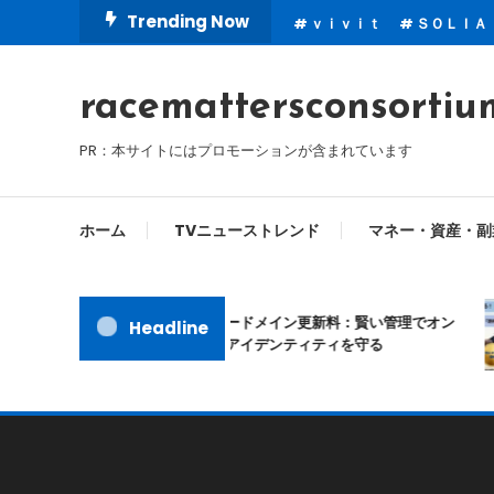
Skip
Trending Now
ｖｉｖｉｔ
ＳＯＬＩＡ
To
Content
racemattersconsortiu
PR：本サイトにはプロモーションが含まれています
ホーム
TVニューストレンド
マネー・資産・副
ムームードメイン更新料：賢い管理でオン
Headline
ラインアイデンティティを守る