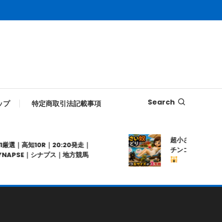
Search
ップ
特定商取引法記載事項
超小さい奴せどり
厳選｜高知10R｜20:20発走｜
チンコ玉サイズの商
APSE｜シナプス｜地方競馬