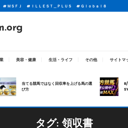
ＭＳＦＪ
ＩＬＬＥＳＴ＿ＰＬＵＳ
Ｇｌｏｂａｌ８
m.org
業
美容・健康
生活・ライフ
その他
サイトマ
当てる競馬ではなく回収率を上げる馬の選
8/1
び方
SYN
タグ:
領収書