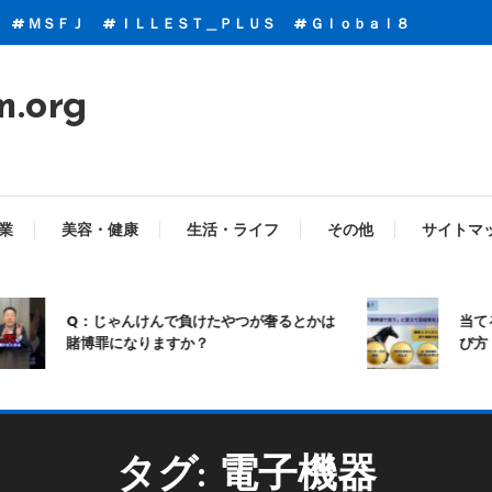
ＭＳＦＪ
ＩＬＬＥＳＴ＿ＰＬＵＳ
Ｇｌｏｂａｌ８
m.org
業
美容・健康
生活・ライフ
その他
サイトマ
Q：じゃんけんで負けたやつが奢るとかは
当てる
賭博罪になりますか？
び方
タグ:
電子機器