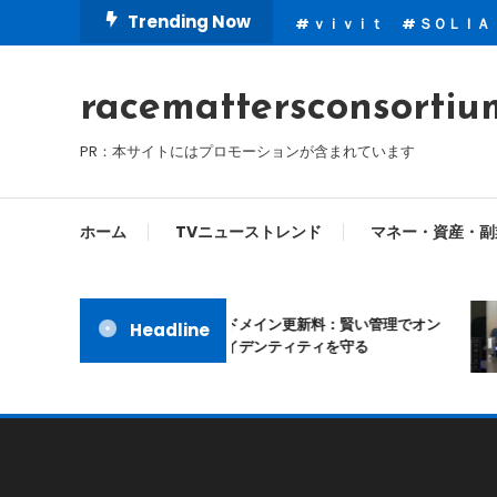
Skip
Trending Now
ｖｉｖｉｔ
ＳＯＬＩＡ
To
Content
racemattersconsortiu
PR：本サイトにはプロモーションが含まれています
ホーム
TVニューストレンド
マネー・資産・副
ムームードメイン更新料：賢い管理でオン
Headline
ラインアイデンティティを守る