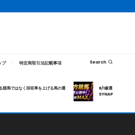
Search
ップ
特定商取引法記載事項
競馬ではなく回収率を上げる馬の選
8/1厳選｜高知10R｜2
SYNAPSE｜シナプ