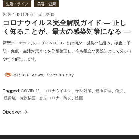
生活・ライフ
美容・健康
2025年12月25日
phi72110
コロナウイルス完全解説ガイド ― 正し
く知ることが、最大の感染対策になる ―
新型コロナウイルス（COVID-19）とは何か。感染の仕組み、検査・予
防・免疫・生活対策までを分類整理し、今も役立つ実践知として分かり
やすく解説します。
876 total views, 2 views today
Tagged
COVID-19
,
コロナウイルス
,
予防対策
,
健康管理
,
免疫
,
感染症
,
抗原検査
,
新型コロナ
,
防災
,
除菌
Discover