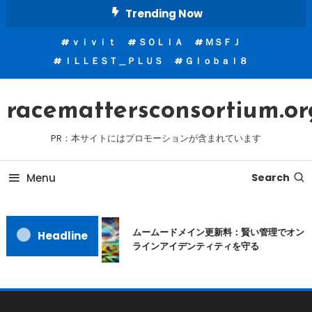
Skip
Trending Now
To
ｖｉｖｉｔ
ＳＯＬＩＡ
ＭＳＦＪ
Content
ＩＬＬＥＳＴ＿ＰＬＵＳ
Ｇｌｏｂａｌ８
racemattersconsortium.or
PR：本サイトにはプロモーションが含まれています
Menu
Search
ムームードメイン更新料：賢い管理でオン
Headline
ラインアイデンティティを守る