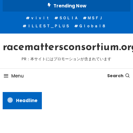
Skip
Trending Now
To
ｖｉｖｉｔ
ＳＯＬＩＡ
ＭＳＦＪ
Content
ＩＬＬＥＳＴ＿ＰＬＵＳ
Ｇｌｏｂａｌ８
racemattersconsortium.or
PR：本サイトにはプロモーションが含まれています
Menu
Search
Headline