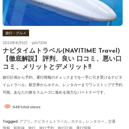
旅行・グルメ
2023年8月5日
phi72110
ナビタイムトラベル(NAVITIME Travel)
【徹底解説】 評判、良い 口コミ、悪い口
コミ、メリットとデメリット!!
旅行計画から予約、運行情報のチェックまでを一手に引き受けるナビタ
イムトラベル。航空券からホテル、レンタカーまでワンストップで予約
可能。あなたの旅をスムーズに進める強力なパートナーです。
948 total views
Tagged
アプリ
,
ナビタイムトラベル
,
ホテル
,
レンタカー
,
交通
情報
,
新幹線
,
旅行
,
旅行予約
,
旅行計画
,
運行情報