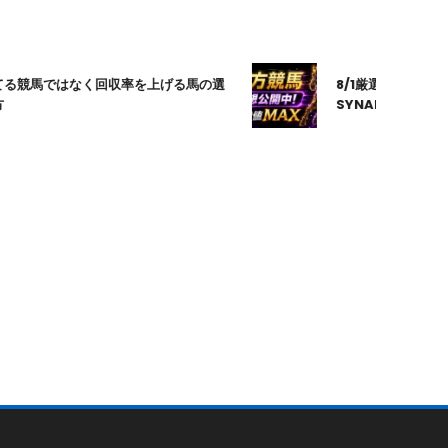
馬ではなく回収率を上げる馬の選
8/1厳選｜高知10R｜20:
SYNAPSE｜シナプス｜