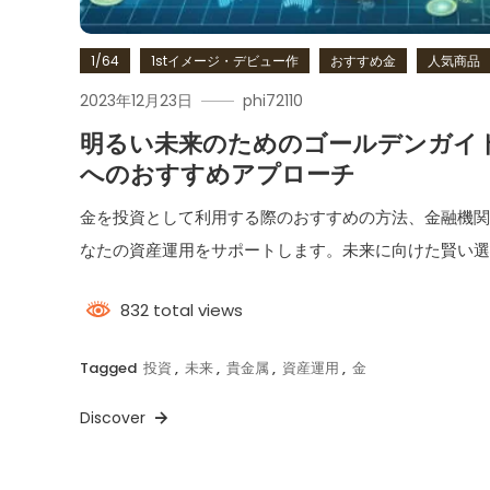
1/64
1stイメージ・デビュー作
おすすめ金
人気商品
2023年12月23日
phi72110
明るい未来のためのゴールデンガイ
へのおすすめアプローチ
金を投資として利用する際のおすすめの方法、金融機
なたの資産運用をサポートします。未来に向けた賢い
832 total views
Tagged
投資
,
未来
,
貴金属
,
資産運用
,
金
Discover