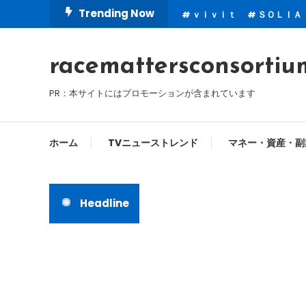
Skip
Trending Now
ｖｉｖｉｔ
ＳＯＬＩＡ
To
Content
racemattersconsortiu
PR：本サイトにはプロモーションが含まれています
ホーム
TVニューストレンド
マネー・資産・副
Headline