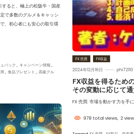
を取引すると、極上の松阪牛・国産
限定で多数のグルメ＆キャッシ
料で、初心者にも安心の取引環
FX 売買
FX収益
シュバック
,
キャンペーン情報
,
2024年12月16日
phi72110
運用
,
食品プレゼント
,
高級グル
FX収益を得るため
その変動に応じて通
FX 売買: 市場を動かす力を
978 total views, 2 vie
Tagged
FX 売買
,
FX取引
,
資産運