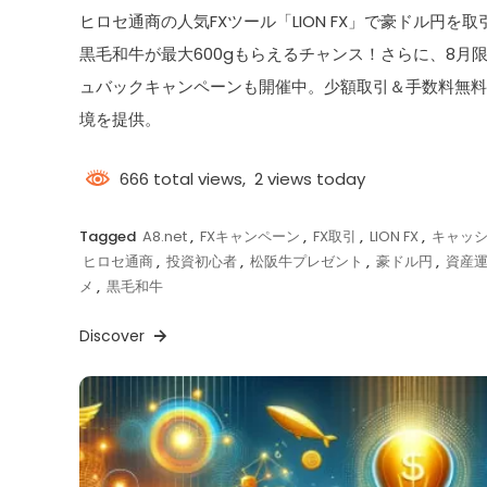
ヒロセ通商の人気FXツール「LION FX」で豪ドル円
黒毛和牛が最大600gもらえるチャンス！さらに、8月
ュバックキャンペーンも開催中。少額取引＆手数料無
境を提供。
666 total views, 2 views today
Tagged
A8.net
,
FXキャンペーン
,
FX取引
,
LION FX
,
キャッ
ヒロセ通商
,
投資初心者
,
松阪牛プレゼント
,
豪ドル円
,
資産
メ
,
黒毛和牛
Discover