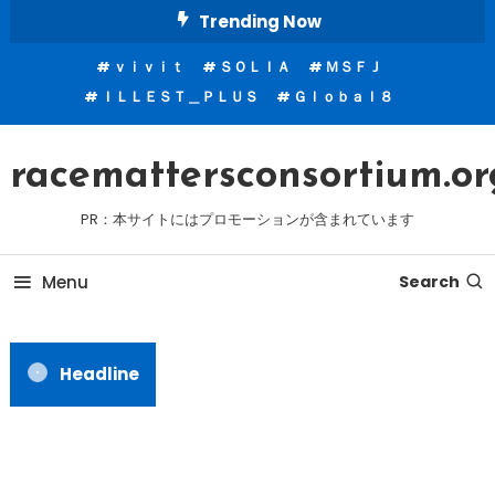
Skip
Trending Now
To
ｖｉｖｉｔ
ＳＯＬＩＡ
ＭＳＦＪ
Content
ＩＬＬＥＳＴ＿ＰＬＵＳ
Ｇｌｏｂａｌ８
racemattersconsortium.or
PR：本サイトにはプロモーションが含まれています
Menu
Search
Headline