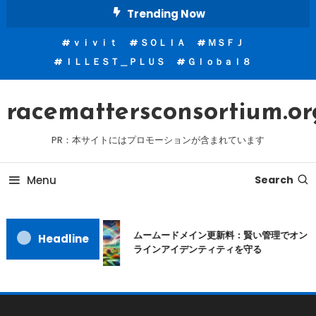
Skip
Trending Now
To
ｖｉｖｉｔ
ＳＯＬＩＡ
ＭＳＦＪ
Content
ＩＬＬＥＳＴ＿ＰＬＵＳ
Ｇｌｏｂａｌ８
racemattersconsortium.or
PR：本サイトにはプロモーションが含まれています
Menu
Search
ムームードメイン更新料：賢い管理でオン
Headline
ラインアイデンティティを守る