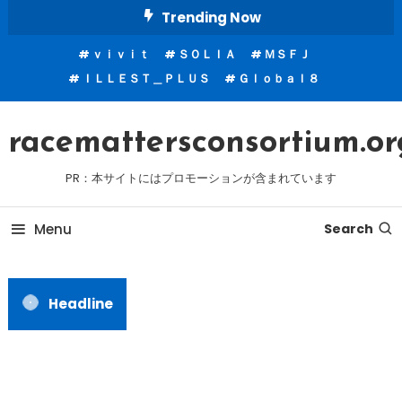
Skip
Trending Now
To
ｖｉｖｉｔ
ＳＯＬＩＡ
ＭＳＦＪ
Content
ＩＬＬＥＳＴ＿ＰＬＵＳ
Ｇｌｏｂａｌ８
racemattersconsortium.or
PR：本サイトにはプロモーションが含まれています
Menu
Search
Headline