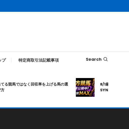
Search
ップ
特定商取引法記載事項
る競馬ではなく回収率を上げる馬の選
8/1厳選｜高知10R
SYNAPSE｜シナ