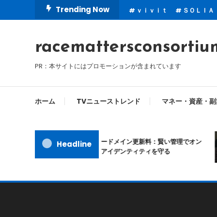
Skip
Trending Now
ｖｉｖｉｔ
ＳＯＬＩＡ
To
Content
racemattersconsortiu
PR：本サイトにはプロモーションが含まれています
ホーム
TVニューストレンド
マネー・資産・副
ムームードメイン更新料：賢い管理でオン
Headline
ラインアイデンティティを守る