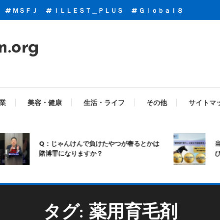
ＭＳＦＪ
ＩＬＬＥＳＴ＿ＰＬＵＳ
Ｇｌｏｂａｌ８
m.org
業
美容・健康
生活・ライフ
その他
サイトマ
Q：じゃんけんで負けたやつが奢るとかは
当て
賭博罪になりますか？
び方
タグ:
薬用育毛剤