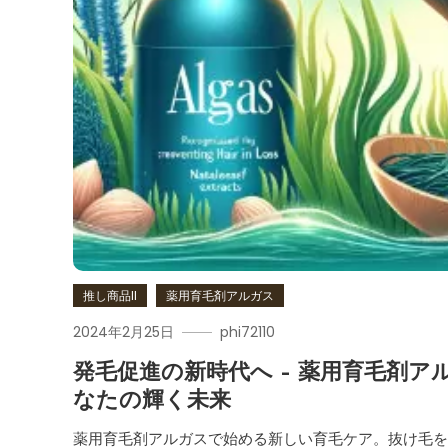
推し商品II
薬用育毛剤アルガス
2024年2月25日
phi72110
発毛促進の新時代へ – 薬用育毛剤
なたの輝く未来
薬用育毛剤アルガスで始める新しい育毛ケア。抜け毛