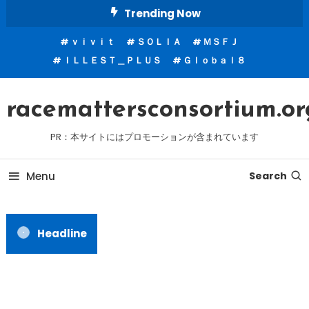
Skip
Trending Now
To
ｖｉｖｉｔ
ＳＯＬＩＡ
ＭＳＦＪ
Content
ＩＬＬＥＳＴ＿ＰＬＵＳ
Ｇｌｏｂａｌ８
racemattersconsortium.or
PR：本サイトにはプロモーションが含まれています
Menu
Search
Headline