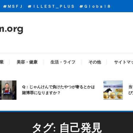
ＭＳＦＪ
ＩＬＬＥＳＴ＿ＰＬＵＳ
Ｇｌｏｂａｌ８
m.org
業
美容・健康
生活・ライフ
その他
サイトマ
Q：じゃんけんで負けたやつが奢るとかは
当て
賭博罪になりますか？
び方
タグ:
自己発見