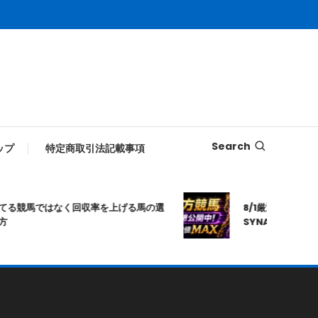
Search
ップ
特定商取引法記載事項
る競馬ではなく回収率を上げる馬の選
8/1厳選｜高知10R｜
SYNAPSE｜シナ