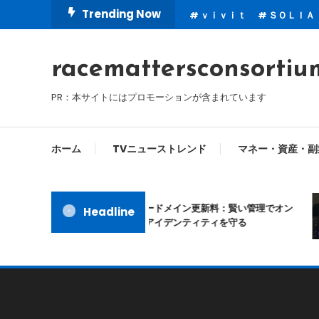
Skip
Trending Now
ｖｉｖｉｔ
ＳＯＬＩＡ
To
Content
racemattersconsortiu
PR：本サイトにはプロモーションが含まれています
ホーム
TVニューストレンド
マネー・資産・副
ムームードメイン更新料：賢い管理でオン
Headline
ラインアイデンティティを守る