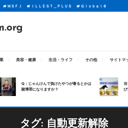
ＭＳＦＪ
ＩＬＬＥＳＴ＿ＰＬＵＳ
Ｇｌｏｂａｌ８
m.org
業
美容・健康
生活・ライフ
その他
サイトマ
Q：じゃんけんで負けたやつが奢るとかは
当て
賭博罪になりますか？
び方
タグ:
自動更新解除