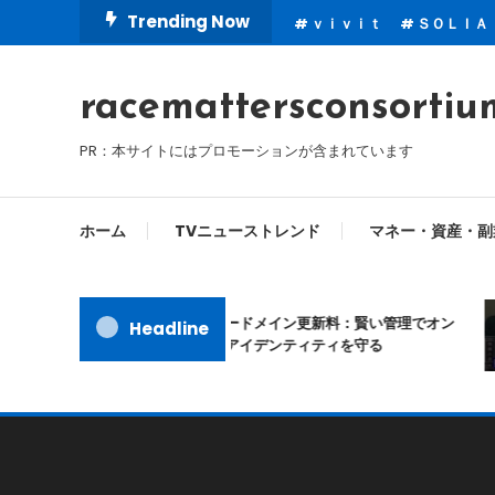
Skip
Trending Now
ｖｉｖｉｔ
ＳＯＬＩＡ
To
Content
racemattersconsortiu
PR：本サイトにはプロモーションが含まれています
ホーム
TVニューストレンド
マネー・資産・副
ムームードメイン更新料：賢い管理でオン
Headline
ラインアイデンティティを守る