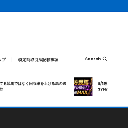
Search
ップ
特定商取引法記載事項
る競馬ではなく回収率を上げる馬の選
8/1厳選｜高知10R｜
SYNAPSE｜シナ