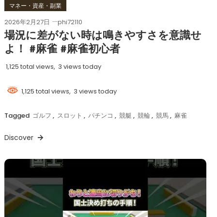
マネー・資産・副業
2026年2月27日
phi72110
場況に差がない時は鳴きやすさを意識せ
よ！ #麻雀 #麻雀初心者
1,125 total views, 3 views today
1,125 total views, 3 views today
Tagged
ゴルフ
,
スロット
,
パチンコ
,
競艇
,
競輪
,
競馬
,
麻雀
Discover