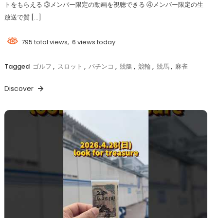
トをもらえる ③メンバー限定の動画を視聴できる ④メンバー限定の生
放送で質 […]
795 total views, 6 views today
Tagged
ゴルフ
,
スロット
,
パチンコ
,
競艇
,
競輪
,
競馬
,
麻雀
Discover