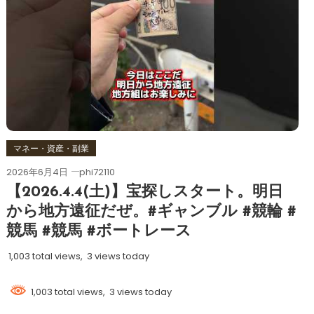
マネー・資産・副業
2026年6月4日
phi72110
【2026.4.4(土)】宝探しスタート。明日
から地方遠征だぜ。#ギャンブル #競輪 #
競馬 #競馬 #ボートレース
1,003 total views, 3 views today
1,003 total views, 3 views today