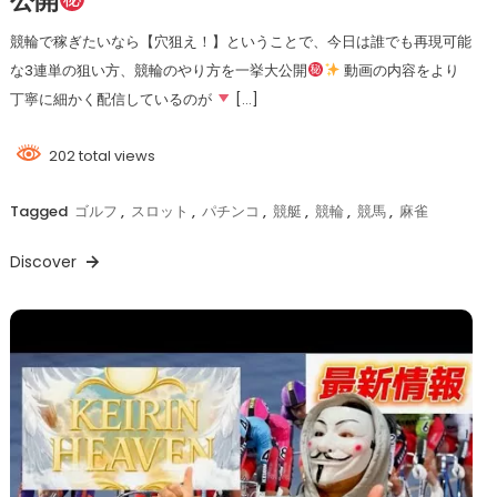
公開
競輪で稼ぎたいなら【穴狙え！】ということで、今日は誰でも再現可能
な3連単の狙い方、競輪のやり方を一挙大公開
動画の内容をより
丁寧に細かく配信しているのが
[…]
202 total views
Tagged
ゴルフ
,
スロット
,
パチンコ
,
競艇
,
競輪
,
競馬
,
麻雀
Discover