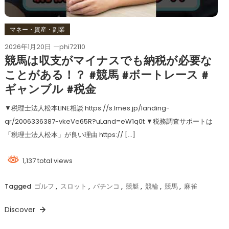
マネー・資産・副業
2026年1月20日
phi72110
競馬は収支がマイナスでも納税が必要な
ことがある！？ #競馬 #ボートレース #
ギャンブル #税金
▼税理士法人松本LINE相談 https://s.lmes.jp/landing-
qr/2006336387-vkeVe65R?uLand=eW1q0t ▼税務調査サポートは
「税理士法人松本」が良い理由 https:// […]
1,137 total views
Tagged
ゴルフ
,
スロット
,
パチンコ
,
競艇
,
競輪
,
競馬
,
麻雀
Discover