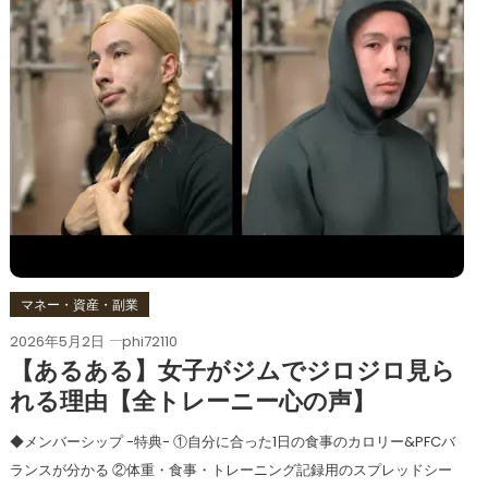
マネー・資産・副業
2026年5月2日
phi72110
【あるある】女子がジムでジロジロ見ら
れる理由【全トレーニー心の声】
◆メンバーシップ -特典- ①自分に合った1日の食事のカロリー&PFCバ
ランスが分かる ②体重・食事・トレーニング記録用のスプレッドシー