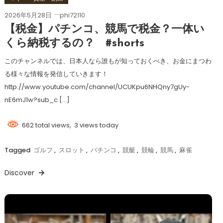
2026年5月28日
phi72110
【税金】パチンコ、競馬で税金？一体い
くら納税するの？ #shorts
このチャンネルでは、日本人なら誰もが知っておくべき、お金にまつわ
る様々な情報を発信していきます！
http://www.youtube.com/channel/UCUKpu6NHQny7gUy-
nE6mJ1w?sub_c […]
662 total views, 3 views today
Tagged
ゴルフ
,
スロット
,
パチンコ
,
競艇
,
競輪
,
競馬
,
麻雀
Discover