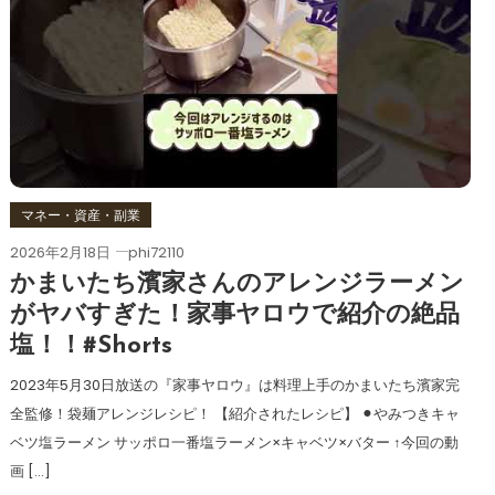
マネー・資産・副業
2026年2月18日
phi72110
かまいたち濱家さんのアレンジラーメン
がヤバすぎた！家事ヤロウで紹介の絶品
塩！！#Shorts
2023年5月30日放送の『家事ヤロウ』は料理上手のかまいたち濱家完
全監修！袋麺アレンジレシピ！ 【紹介されたレシピ】 ⚫︎やみつきキャ
ベツ塩ラーメン サッポロ一番塩ラーメン×キャベツ×バター ↑今回の動
画 […]