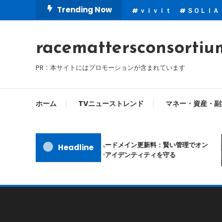
Skip
Trending Now
ｖｉｖｉｔ
ＳＯＬＩＡ
To
Content
racemattersconsortiu
PR：本サイトにはプロモーションが含まれています
ホーム
TVニューストレンド
マネー・資産・副
ムームードメイン更新料：賢い管理でオン
Headline
ラインアイデンティティを守る