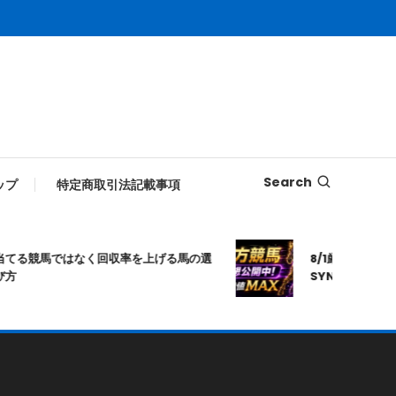
Search
ップ
特定商取引法記載事項
てる競馬ではなく回収率を上げる馬の選
8/1厳選｜高知10R
方
SYNAPSE｜シ