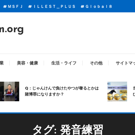
ＭＳＦＪ
ＩＬＬＥＳＴ＿ＰＬＵＳ
Ｇｌｏｂａｌ８
m.org
業
美容・健康
生活・ライフ
その他
サイトマ
Q：じゃんけんで負けたやつが奢るとかは
当
賭博罪になりますか？
び
タグ:
発音練習